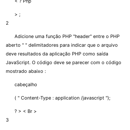
< ? Php
> ;
2
Adicione uma função PHP "header" entre o PHP
aberto "
" delimitadores para indicar que o arquivo
deve resultados da aplicação PHP como saída
JavaScript. O código deve se parecer com o código
mostrado abaixo :
cabeçalho
( " Content-Type : application /javascript ");
? > < Br >
3