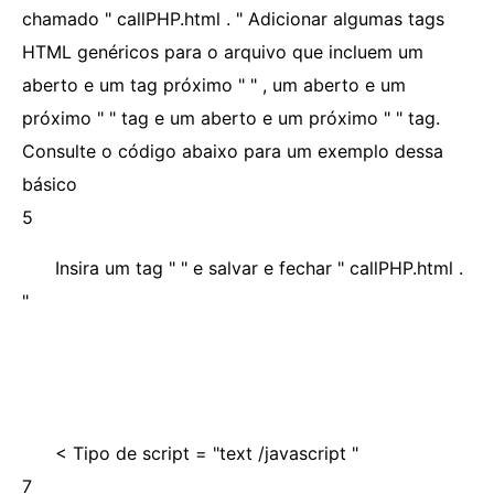
chamado " callPHP.html . " Adicionar algumas tags
HTML genéricos para o arquivo que incluem um
aberto e um tag próximo " " , um aberto e um
próximo " " tag e um aberto e um próximo " " tag.
Consulte o código abaixo para um exemplo dessa
básico
5
Insira um tag "
" e salvar e fechar " callPHP.html .
"
< Tipo de script = "text /javascript "
7