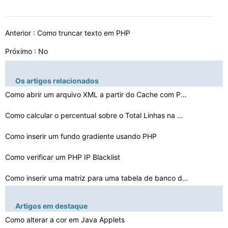
Anterior :
Como truncar texto em PHP
Próximo : No
Os artigos relacionados
Como abrir um arquivo XML a partir do Cache com PHP
Como calcular o percentual sobre o Total Linhas na MYSQ…
Como inserir um fundo gradiente usando PHP
Como verificar um PHP IP Blacklist
Como inserir uma matriz para uma tabela de banco de dad…
Como transferir um ID da sessão PHP Com um redireccion…
Artigos em destaque
Publicar para String PHP
Como alterar a cor em Java Applets