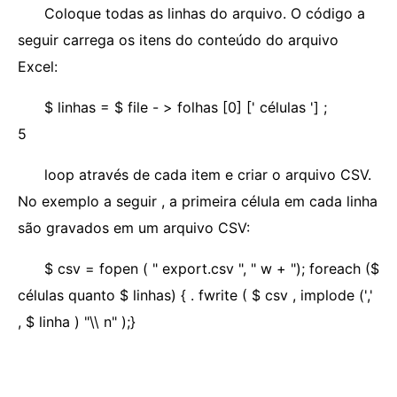
Coloque todas as linhas do arquivo. O código a
seguir carrega os itens do conteúdo do arquivo
Excel:
$ linhas = $ file - > folhas [0] [' células '] ;
5
loop através de cada item e criar o arquivo CSV.
No exemplo a seguir , a primeira célula em cada linha
são gravados em um arquivo CSV:
$ csv = fopen ( " export.csv ", " w + "); foreach ($
células quanto $ linhas) { . fwrite ( $ csv , implode (','
, $ linha ) "\\ n" );}