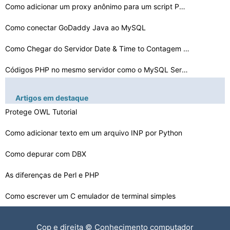
Como adicionar um proxy anônimo para um script PHP
Como conectar GoDaddy Java ao MySQL
Como Chegar do Servidor Date & Time to Contagem regress…
Códigos PHP no mesmo servidor como o MySQL Server
Como ler um elemento de uma matriz como uma String em P…
Artigos em destaque
Como bloquear subdomínios em PHP
Protege OWL Tutorial
Como depurar PHP Crashes
Como adicionar texto em um arquivo INP por Python
Como criptografar e Watermark um PHP PDF
Como depurar com DBX
PHP para remover Matriz Multi- Duplicatas
As diferenças de Perl e PHP
Como escrever um C emulador de terminal simples
Como desenhar linhas no Visual C + +
Cop e direita © Conhecimento computador