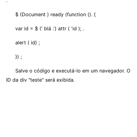
.
$ (Document ) ready (function (). {
var id = $ (' blá .') attr ( 'id ); .
alert ( id) ;
}) ;
Salve o código e executá-lo em um navegador. O
ID da div "teste" será exibida.