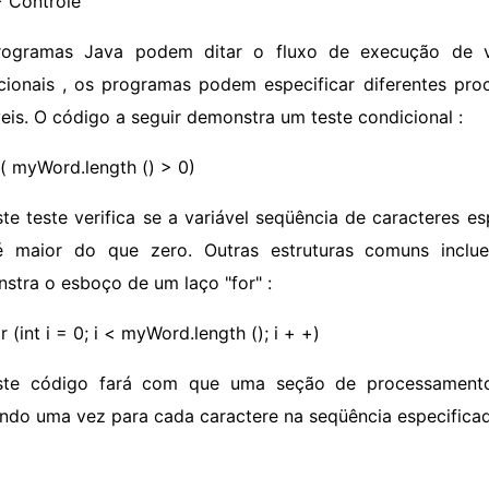
> Controle
rogramas Java podem ditar o fluxo de execução de vá
cionais , os programas podem especificar diferentes pr
veis. O código a seguir demonstra um teste condicional :
 ( myWord.length () > 0)
ste teste verifica se a variável seqüência de caracteres 
 maior do que zero. Outras estruturas comuns inclu
stra o esboço de um laço "for" :
r (int i = 0; i < myWord.length (); i + +)
ste código fará com que uma seção de processamento 
indo uma vez para cada caractere na seqüência especifica