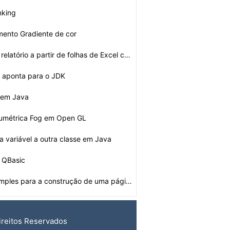
inking
ento Gradiente de cor
Como fazer um relatório a partir de folhas de Excel co…
 aponta para o JDK
 em Java
lumétrica Fog em Open GL
 variável a outra classe em Java
o QBasic
Source Code simples para a construção de uma página …
ireitos Reservados