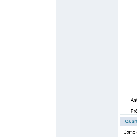
Ant
Pr
Os ar
·
Como 