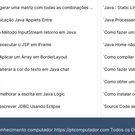
·
Como gerar uma matriz com todas as combinações possí…
Java : Static L
·
icação Java Applets Entre
Java Processam
·
 Método InputStream retorno em Java
·
executar o JSP em iFrame
Java Home não
·
plicar um Array em BorderLayout
Como compilar
·
lterar a cor do texto em Java chat
Como fazer Vo
·
-
Como obter uma
so para a execução de um emulador Android…
·
elhorar a escrita em Java Logic
Como instalar 
·
escrever JDBC Usando Eclipse
onhecimento computador https://ptcomputador.com Todos os D