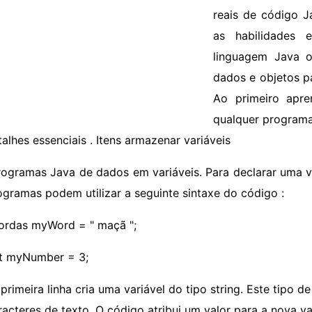
reais de código J
as habilidades 
linguagem Java 
dados e objetos pa
Ao primeiro apre
qualquer programa
alhes essenciais . Itens armazenar variáveis ​​
rogramas Java de dados em variáveis. Para declarar uma var
ogramas podem utilizar a seguinte sintaxe do código :
ordas myWord = " maçã ";
nt myNumber = 3;
 primeira linha cria uma variável do tipo string. Este tip
racteres de texto. O código atribui um valor para a nova var