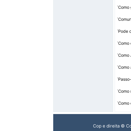
·
·
Comun
·
Pode o
·
Como 
·
Como A
·
Como a
·
Passo
a- Pas
·
Como m
·
Como 
Cop e direita © C