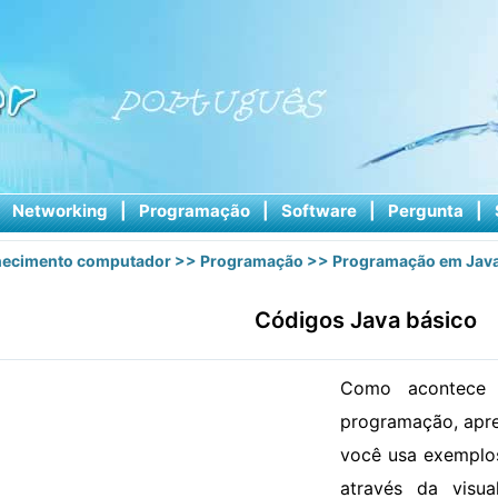
|
Networking
|
Programação
|
Software
|
Pergunta
|
ecimento computador
>>
Programação
>>
Programação em Jav
Códigos Java básico
Como acontece 
programação, apre
você usa exemplos
através da visu