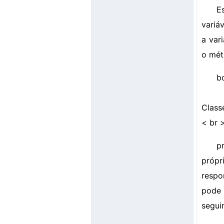
E
variá
a var
o mét
b
Class
< br 
p
próp
respo
pode 
segui