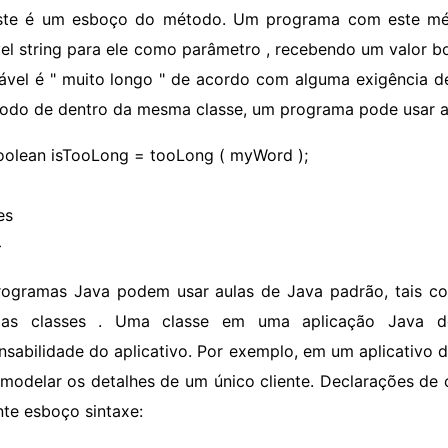
ste é um esboço do método. Um programa com este m
vel string para ele como parâmetro , recebendo um valor bo
iável é " muito longo " de acordo com alguma exigência d
odo de dentro da mesma classe, um programa pode usar a 
oolean isTooLong = tooLong ( myWord );
es
>
rogramas Java podem usar aulas de Java padrão, tais co
rias classes . Uma classe em uma aplicação Java d
nsabilidade do aplicativo. Por exemplo, em um aplicativo d
modelar os detalhes de um único cliente. Declarações d
nte esboço sintaxe: