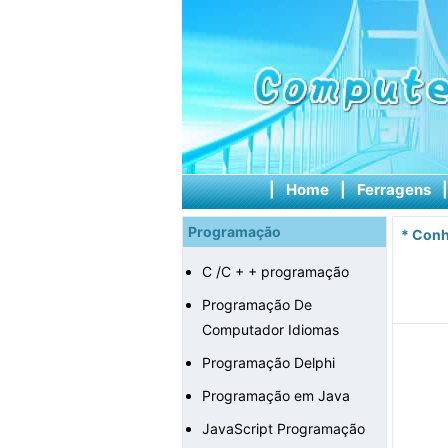
|
Home
|
Ferragens
Programação
*
Conh
C /C + + programação
Programação De
Computador Idiomas
Programação Delphi
Programação em Java
JavaScript Programação