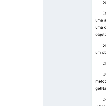
pu
E
uma a
uma d
objet
p
um ob
C
Q
métod
getNa
C