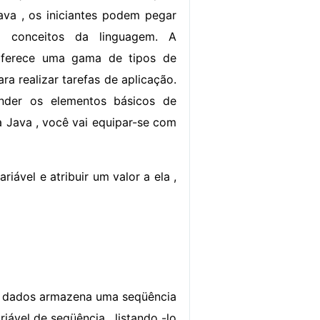
ava , os iniciantes podem pegar
e conceitos da linguagem. A
oferece uma gama de tipos de
ra realizar tarefas de aplicação.
nder os elementos básicos de
 Java , você vai equipar-se com
iável e atribuir um valor a ela ,
o de dados armazena uma seqüência
iável de seqüência , listando -lo