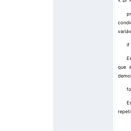
< br 
p
condi
variá
if
E
que é
demon
fo
E
repet