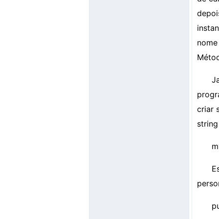
depoi
insta
nome 
Méto
J
progr
criar
string
m
E
perso
p