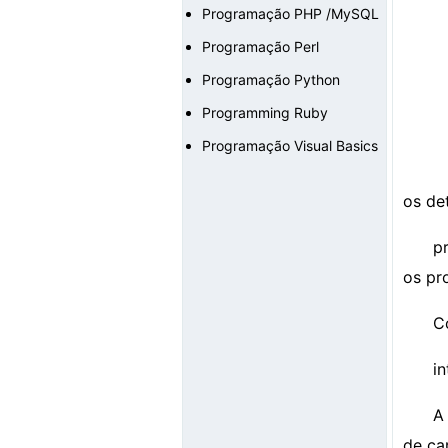
Programação PHP /MySQL
Programação Perl
Programação Python
Programming Ruby
Programação Visual Basics
os det
p
os pr
C
i
A
de ca