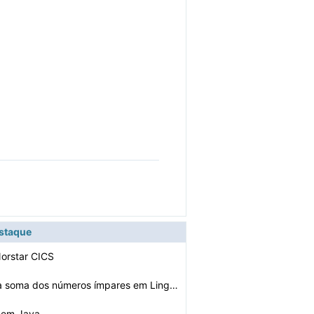
estaque
Norstar CICS
Como calcular a soma dos números ímpares em Linguagem…
 em Java