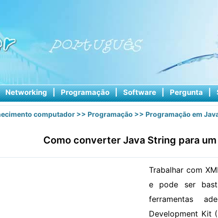
|
Networking
|
Programação
|
Software
|
Pergunta
|
ecimento computador
>>
Programação
>>
Programação em Jav
Como converter Java String para um
Trabalhar com XM
e pode ser bast
ferramentas ad
Development Kit 