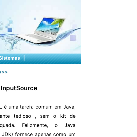
Sistemas
|
a
>>
 InputSource
L é uma tarefa comum em Java,
ante tedioso , sem o kit de
equada. Felizmente, o Java
( JDK) fornece apenas como um