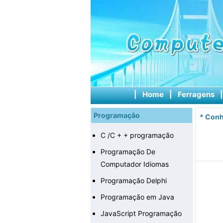
|
Home
|
Ferragens
Programação
*
Conh
C /C + + programação
Programação De
Computador Idiomas
Programação Delphi
Programação em Java
JavaScript Programação