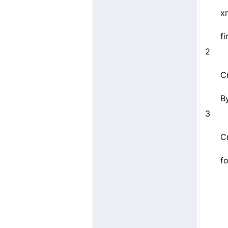
xm
fi
2
C
B
3
C
f