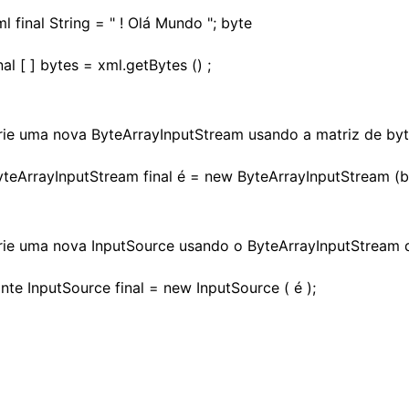
l final String = " !
Olá Mundo
"; byte
nal [ ] bytes = xml.getBytes () ;
rie uma nova ByteArrayInputStream usando a matriz de byte
yteArrayInputStream final é = new ByteArrayInputStream (by
rie uma nova InputSource usando o ByteArrayInputStream da
onte InputSource final = new InputSource ( é );