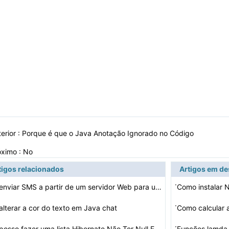
erior :
Porque é que o Java Anotação Ignorado no Código
óximo : No
tigos relacionados
Artigos em d
·
Como enviar SMS a partir de um servidor Web para um tel…
Como instalar 
·
lterar a cor do texto em Java chat
·
Como posso fazer uma lista Hibernate Não Ter Null Elem…
Funções lamda