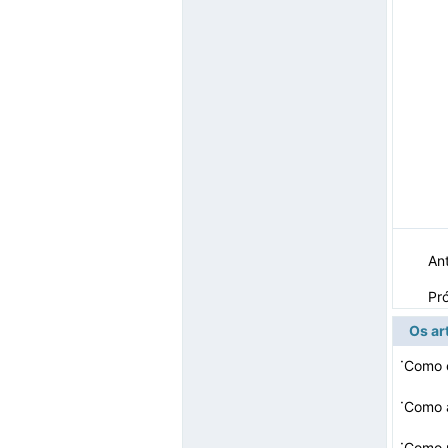
Ant
Pr
Os ar
·
·
Como a
·