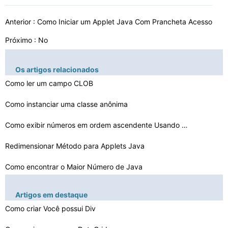
Anterior :
Como Iniciar um Applet Java Com Prancheta Acesso
Próximo : No
Os artigos relacionados
Como ler um campo CLOB
Como instanciar uma classe anônima
Como exibir números em ordem ascendente Usando Java
Redimensionar Método para Applets Java
Como encontrar o Maior Número de Java
Como fazer Java Como Matlab
Artigos em destaque
Como usar gráficos em Java Blender 3D
Como criar Você possui Div