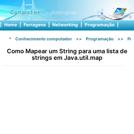
|
Home
|
Ferragens
|
Networking
|
Programação
|
Softw
*
Conhecimento computador
>>
Programação
>>
Pr
Como Mapear um String para uma lista de
strings em Java.util.map