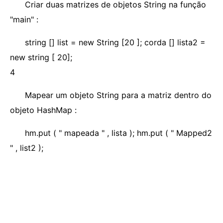
Criar duas matrizes de objetos String na função
"main" :
string [] list = new String [20 ]; corda [] lista2 =
new string [ 20];
4
Mapear um objeto String para a matriz dentro do
objeto HashMap :
hm.put ( " mapeada " , lista ); hm.put ( " Mapped2
" , list2 );