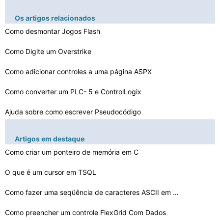
Os artigos relacionados
Como desmontar Jogos Flash
Como Digite um Overstrike
Como adicionar controles a uma página ASPX
Como converter um PLC- 5 e ControlLogix
Ajuda sobre como escrever Pseudocódigo
Como converter VHD para Acronis
Artigos em destaque
Como construir Com Regex
Como criar um ponteiro de memória em C
O que é uma variável em Programação
O que é um cursor em TSQL
Tipos de Corno Cláusulas Prolog
Como fazer uma seqüência de caracteres ASCII em VBScr…
Como preencher um controle FlexGrid Com Dados
Como obter um caractere simples da Keyboard Usando Asse…