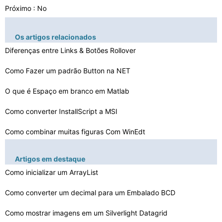
Próximo : No
Os artigos relacionados
Diferenças entre Links & Botões Rollover
Como Fazer um padrão Button na NET
O que é Espaço em branco em Matlab
Como converter InstallScript a MSI
Como combinar muitas figuras Com WinEdt
O que é o CLS SQL
Artigos em destaque
Rampa Filtro em MATLAB
Como inicializar um ArrayList
Como usar o MSBuild para mesclar Assembléias WPF
Como converter um decimal para um Embalado BCD
Como mostrar imagens em um Silverlight Datagrid
Como adicionar informações Side para um script de log…