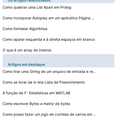
Os artigos relacionados
Como quebrar uma List Apart em Prolog
Como Incorporar Autoplay em um aplicativo Página Plugi…
Como formatar Algoritmos
Como aparar esquerda e à direita espaços em branco
O que é um array de inteiros
Como escrever Especificações Técnicas DLL
Artigos em destaque
Como escrever um relatório sobre Programação
Como tirar uma String de um arquivo de entrada e revert…
Como se livrar de in-line Lista de Preenchimento
As desvantagens do uso de Widgets no projeto de computa…
Como hospedar um serviço Web Net ASP fora do IIS
A função de F- Estatísticas em MATLAB
Como criar Jobs Fundo SAP automaticamente
Como escrever Bytes a matriz de bytes
Como posso fazer um jogo de corridas de carros em Flash…