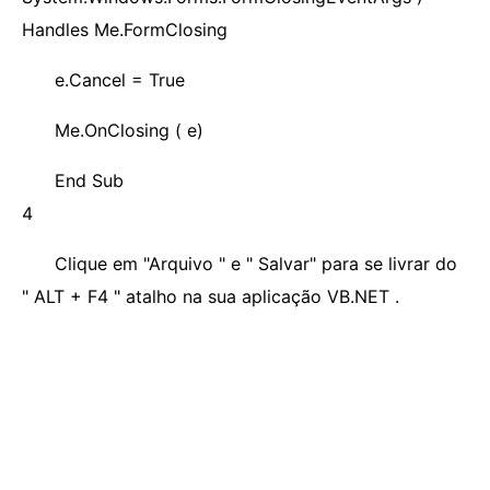
Handles Me.FormClosing
e.Cancel = True
Me.OnClosing ( e)
End Sub
4
Clique em "Arquivo " e " Salvar" para se livrar do
" ALT + F4 " atalho na sua aplicação VB.NET .