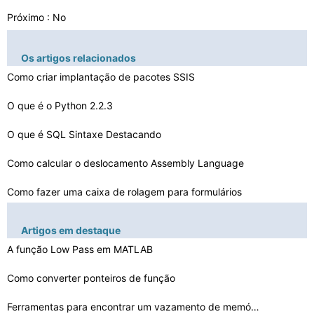
Próximo : No
Os artigos relacionados
Como criar implantação de pacotes SSIS
O que é o Python 2.2.3
O que é SQL Sintaxe Destacando
Como calcular o deslocamento Assembly Language
Como fazer uma caixa de rolagem para formulários
O texto não é mostrar no botão DataGridView
Artigos em destaque
Como criptografar uma variável em ColdFusion
A função Low Pass em MATLAB
Como Tome tempo demora iPhone App Development
Como converter ponteiros de função
Diferenças entre Definindo uma função membro não -
Ferramentas para encontrar um vazamento de memória