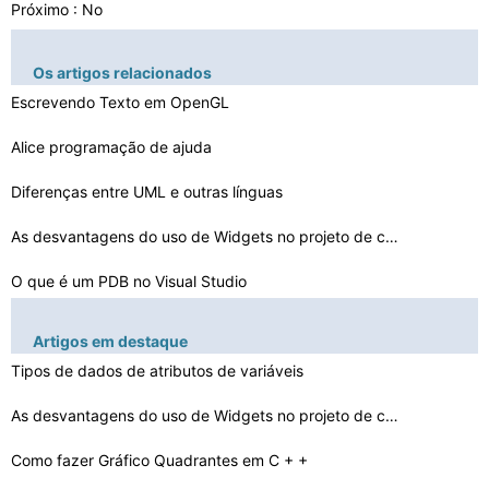
Próximo : No
Os artigos relacionados
Escrevendo Texto em OpenGL
Alice programação de ajuda
Diferenças entre UML e outras línguas
As desvantagens do uso de Widgets no projeto de computa…
O que é um PDB no Visual Studio
Como fazer Pelúcia Animais em SolidWorks
Artigos em destaque
Como corrigir Stamps tempo usando AWK
Tipos de dados de atributos de variáveis ​​
Características API
As desvantagens do uso de Widgets no projeto de computa…
Quais são as duas funções de DMAP
Como fazer Gráfico Quadrantes em C + +