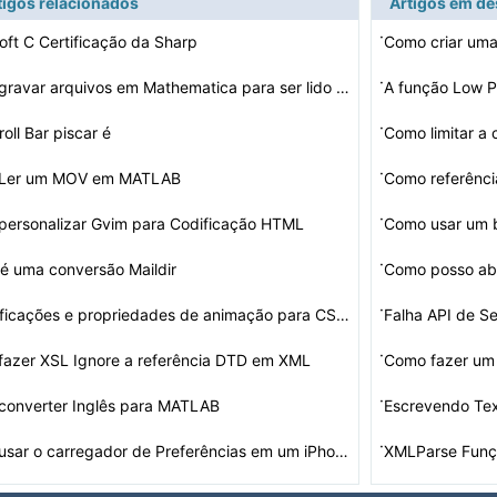
tigos relacionados
Artigos em d
·
oft C Certificação da Sharp
·
Como gravar arquivos em Mathematica para ser lido em Fo…
A função Low
·
roll Bar piscar é
Como limitar a
·
Ler um MOV em MATLAB
·
ersonalizar Gvim para Codificação HTML
Como usar um b
·
é uma conversão Maildir
Como posso abr
·
Especificações e propriedades de animação para CSS3…
Falha API de S
·
azer XSL Ignore a referência DTD em XML
Como fazer um 
·
converter Inglês para MATLAB
Escrevendo Te
·
Como usar o carregador de Preferências em um iPhone
XMLParse Fun