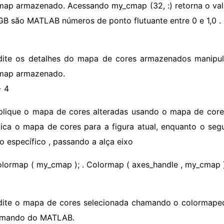
map armazenado. Acessando my_cmap (32, :) retorna o valor
GB são MATLAB números de ponto flutuante entre 0 e 1,0 .
dite os detalhes do mapa de cores armazenados manipul
map armazenado.
> 4
plique o mapa de cores alteradas usando o mapa de cores
lica o mapa de cores para a figura atual, enquanto o s
co específico , passando a alça eixo
olormap ( my_cmap ); . Colormap ( axes_handle , my_cmap 
dite o mapa de cores selecionada chamando o colormapedito
omando do MATLAB.