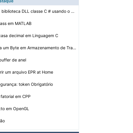
estaque
Como criar uma biblioteca DLL classe C # usando o Visua…
 Pass em MATLAB
 casa decimal em Linguagem C
Como referência um Byte em Armazenamento de Trabalho e…
uffer de anel
ir um arquivo EPR ​​at Home
egurança: token Obrigatório
fatorial em CPP
xto em OpenGL
ção