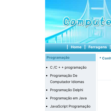
|
Home
|
Ferragens
Programação
*
Conh
C /C + + programação
Programação De
Computador Idiomas
Programação Delphi
Programação em Java
JavaScript Programação