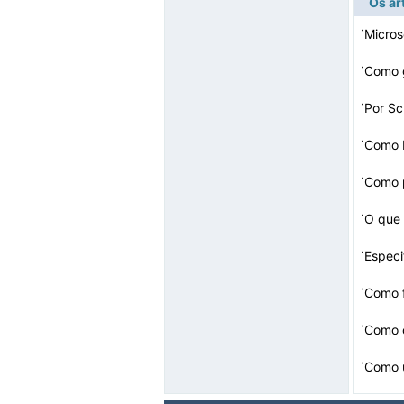
Os ar
·
Micros
·
·
Por Sc
·
Como 
·
Como p
·
O que 
·
·
Como f
·
Como 
·