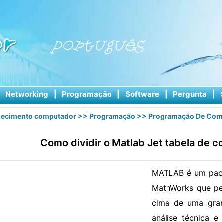
|
Networking
|
Programação
|
Software
|
Pergunta
|
ecimento computador
>>
Programação
>>
Programação De Com
Como dividir o Matlab Jet tabela de 
MATLAB é um paco
MathWorks que per
cima de uma gran
análise técnica 