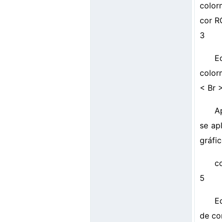
color
cor R
3
E
color
< Br 
A
se ap
gráfi
c
5
E
de c