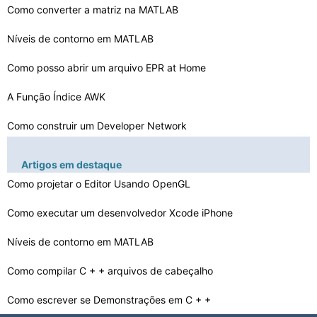
Como converter a matriz na MATLAB
Níveis de contorno em MATLAB
Como posso abrir um arquivo EPR ​​at Home
A Função Índice AWK
Como construir um Developer Network
Como mover objetos a uma velocidade constante em Unity
Artigos em destaque
Ligue : Truques codificação direta
Como projetar o Editor Usando OpenGL
Como formatar Decimals Usando AWK
Como executar um desenvolvedor Xcode iPhone
O que faz Alias ​​média no I /O de arquivos
Níveis de contorno em MATLAB
O que faz vincular média em um computador
Como compilar C + + arquivos de cabeçalho
Como escrever se Demonstrações em C + +