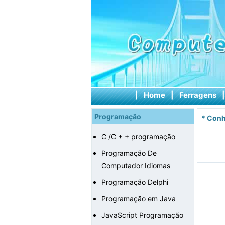
|
Home
|
Ferragens
Programação
*
Conh
C /C + + programação
Programação De
Computador Idiomas
Programação Delphi
Programação em Java
JavaScript Programação