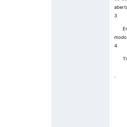
abert
3
E
modo
4
T
.