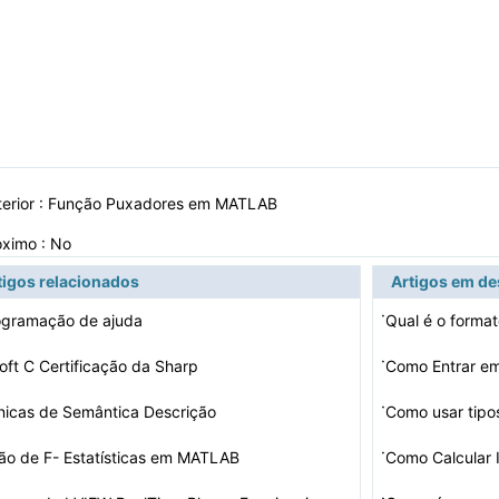
erior :
Função Puxadores em MATLAB
óximo : No
tigos relacionados
Artigos em d
·
ogramação de ajuda
Qual é o form
·
oft C Certificação da Sharp
Como Entrar e
·
nicas de Semântica Descrição
Como usar tipo
·
ão de F- Estatísticas em MATLAB
Como Calcular 
·