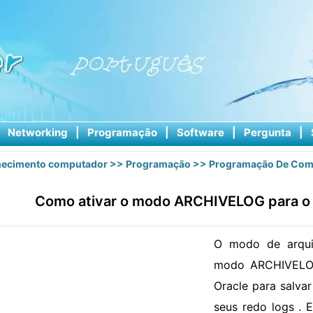
|
Networking
|
Programação
|
Software
|
Pergunta
|
ecimento computador
>>
Programação
>>
Programação De Com
Como ativar o modo ARCHIVELOG para o 
O modo de arqu
modo ARCHIVELOG
Oracle para salva
seus redo logs . 