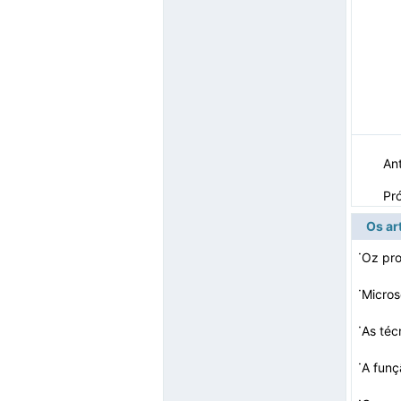
Ant
Pr
Os ar
·
Oz pr
·
Micros
·
As téc
·
A funç
·