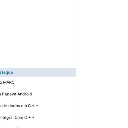
estaque
ato MARC
m Papaya Android
s de dados em C + +
Integral Com C + +