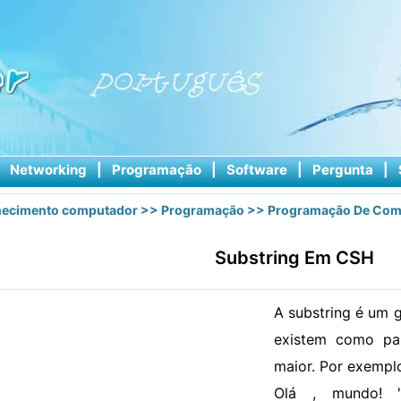
|
Networking
|
Programação
|
Software
|
Pergunta
|
ecimento computador
>>
Programação
>>
Programação De Com
Substring Em CSH
A substring é um 
existem como pa
maior. Por exemplo
Olá , mundo! "