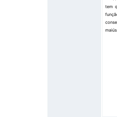
tem q
funçã
conse
maiús