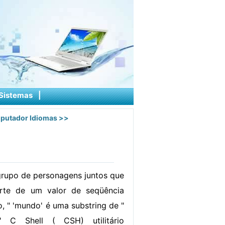
Sistemas
|
putador Idiomas
>>
grupo de personagens juntos que
rte de um valor de seqüência
, " 'mundo' é uma substring de "
 C Shell ( CSH) utilitário