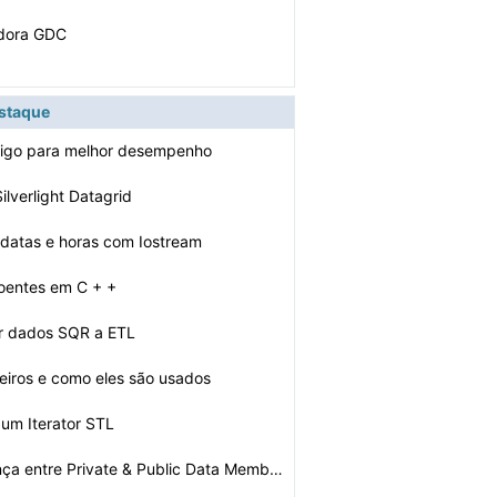
adora GDC
estaque
digo para melhor desempenho
ilverlight Datagrid
datas e horas com Iostream
oentes em C + +
r dados SQR a ETL
iros e como eles são usados ​​
um Iterator STL
Qual é a diferença entre Private & Public Data Membro…