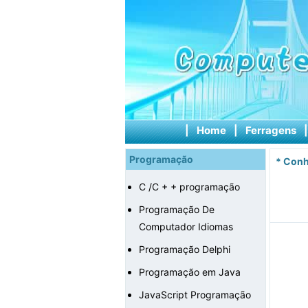
|
Home
|
Ferragens
Programação
*
Conh
C /C + + programação
Programação De
Computador Idiomas
Programação Delphi
Programação em Java
JavaScript Programação