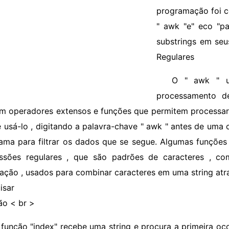
programação foi c
" awk "e" eco "pa
substrings em se
Regulares
O " awk " u
processamento d
m operadores extensos e funções que permitem processar e
ê usá-lo , digitando a palavra-chave " awk " antes de uma
ama para filtrar os dados que se segue. Algumas funções
ssões regulares , que são padrões de caracteres , co
ação , usados ​​para combinar caracteres em uma string atr
isar
ão < br >
 função "index" recebe uma string e procura a primeira oc