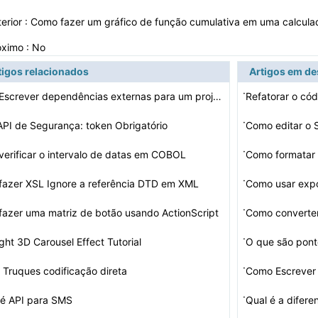
erior :
Como fazer um gráfico de função cumulativa em uma calcul
óximo : No
tigos relacionados
Artigos em d
·
Como Escrever dependências externas para um projeto de…
Refatorar o có
·
API de Segurança: token Obrigatório
Como editar o S
·
erificar o intervalo de datas em COBOL
Como formatar 
·
azer XSL Ignore a referência DTD em XML
Como usar exp
·
azer uma matriz de botão usando ActionScript
Como converte
·
light 3D Carousel Effect Tutorial
O que são ponte
·
: Truques codificação direta
Como Escrever 
·
 é API para SMS