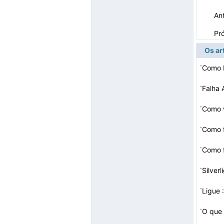
Ant
Pr
Os ar
·
·
Falha 
·
Como v
·
Como f
·
Como f
·
Silver
·
Ligue 
·
O que