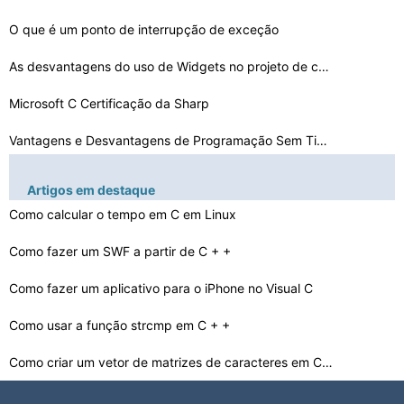
O que é um ponto de interrupção de exceção
As desvantagens do uso de Widgets no projeto de computa…
Microsoft C Certificação da Sharp
Vantagens e Desvantagens de Programação Sem Tipos Idi…
Algoritmos de criptografia binários
Artigos em destaque
Como calcular o tempo em C em Linux
As pessoas podem Média Desenvolver um aplicativo Andro…
Componentes Desenvolvimento iPhone
Como fazer um SWF a partir de C + +
Como fazer um aplicativo para o iPhone no Visual C
Como adicionar End User License Agreement para Android …
O que faz Alias ​​média no I /O de arquivos
Como usar a função strcmp em C + +
Como criar um vetor de matrizes de caracteres em C + +
Como instalar um Antigo C + + Compiler no Windows XP