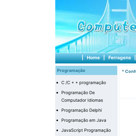
|
Home
|
Ferragens
Programação
*
Conh
C /C + + programação
Programação De
Computador Idiomas
Programação Delphi
Programação em Java
JavaScript Programação