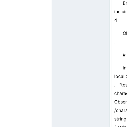
E
inclu
4
O
.
#
i
locali
, "t
charac
Obser
/char
string