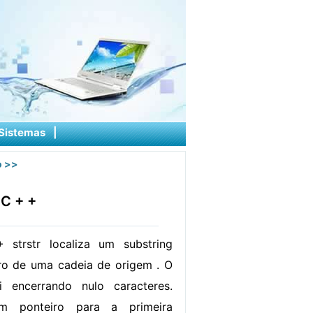
Sistemas
|
o
>>
 C + +
strstr localiza um substring
ro de uma cadeia de origem . O
 encerrando nulo caracteres.
um ponteiro para a primeira