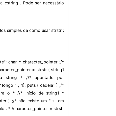
a cstring . Pode ser necessário
s simples de como usar strstr :
te"; char * character_pointer ;/*
aracter_pointer = strstr ( string1
da string * //* apontado por
longo " , 4); puts ( cadeia1 ) ;/*
a o * //* início de string1 *
inter ) ;/* não existe um " z" em
lo . * /character_pointer = strstr