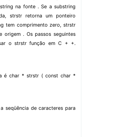
string na fonte . Se a substring
da, strstr retorna um ponteiro
ing tem comprimento zero, strstr
de origem . Os passos seguintes
usar o strstr função em C + +.
 é char * strstr ( const char *
é a seqüência de caracteres para