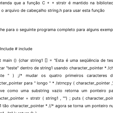
ntenda que a função C + + strstr é mantido na bibliotec
ir o arquivo de cabeçalho string.h para usar esta função
lhe para o seguinte programa completo para alguns exemplo
 Include # include
nt main () {char string1 [] = "Esta é uma seqüência de tes
zar "teste" dentro de string1 usando character_pointer * /ch
este " ) ;/* mudar os quatro primeiros caracteres 
ter_pointer para " longo " * /strncpy ( character_pointer ," 
ve como uma substring vazio retorna um ponteiro par
acter_pointer = strstr ( string1 , "") ; puts ( character_po
1 tão character_pointer * //* agora se torna um ponteiro nu