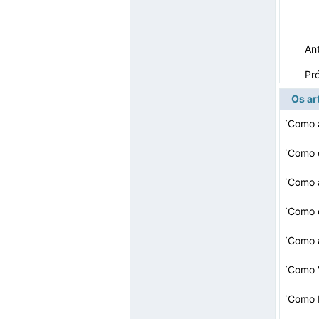
Ant
Pr
Os ar
·
Como a
·
Como c
·
Como a
·
Como e
·
·
Como V
·
Como R