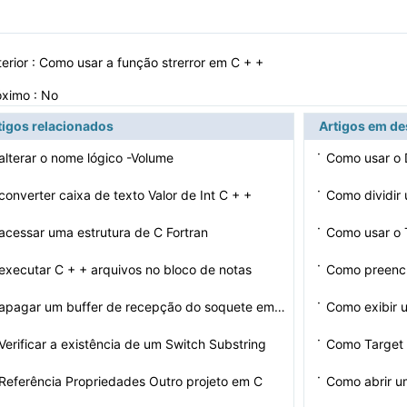
erior :
Como usar a função strerror em C + +
óximo : No
tigos relacionados
Artigos em d
·
lterar o nome lógico -Volume
Como usar o 
·
onverter caixa de texto Valor de Int C + +
Como dividir
·
cessar uma estrutura de C Fortran
Como usar o
·
xecutar C + + arquivos no bloco de notas
Como preenc
·
Como apagar um buffer de recepção do soquete em C
Como exibir 
·
erificar a existência de um Switch Substring
Como Target 
·
eferência Propriedades Outro projeto em C
Como abrir um