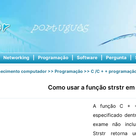
|
Networking
|
Programação
|
Software
|
Pergunta
|
ecimento computador
>>
Programação
>>
C /C + + programaçã
Como usar a função strstr em
A função C + + 
especificado dent
exame não inclui
Strstr retorna 