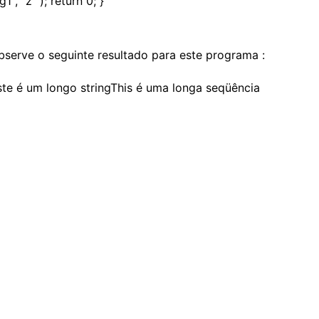
g1 , "z" ); return 0; }
bserve o seguinte resultado para este programa :
ste é um longo stringThis é uma longa seqüência