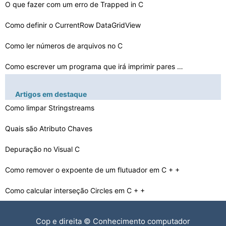
O que fazer com um erro de Trapped in C
Como definir o CurrentRow DataGridView
Como ler números de arquivos no C
Como escrever um programa que irá imprimir pares orden…
Como usar rápidos Classificar função em C + + no arr…
Artigos em destaque
Como escrever várias linhas para arquivo em C
Como limpar Stringstreams
Quais são Atributo Chaves
Quais são os quatro diferentes tipos de herança de Re…
Depuração no Visual C
Como converter radianos em graus em Linguagem C + + em …
Um tutorial sobre Alertas iPhone SDK
Como remover o expoente de um flutuador em C + +
Como calcular interseção Circles em C + +
Estrutura Seleção em Programação C
Cop e direita © Conhecimento computador