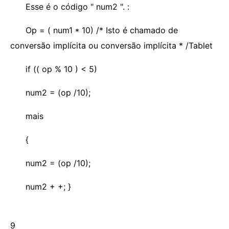
Esse é o código " num2 ". :
Op = ( num1 * 10) /* Isto é chamado de
conversão implícita ou conversão implícita * /Tablet
if (( op % 10 ) < 5)
num2 = (op /10);
mais
{
num2 = (op /10);
num2 + +; }
9