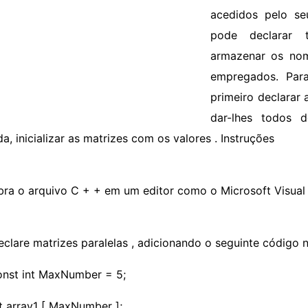
acedidos pelo se
pode declarar t
armazenar os nom
empregados. Para
primeiro declarar 
dar-lhes todos
a, inicializar as matrizes com os valores . Instruções
bra o arquivo C + + em um editor como o Microsoft Visual
eclare matrizes paralelas , adicionando o seguinte código n
onst int MaxNumber = 5;
nt array1 [ MaxNumber ];