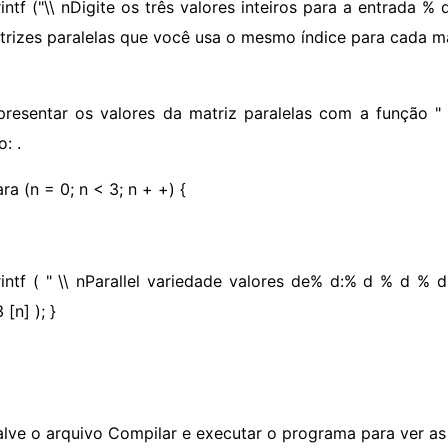
intf ("\\ nDigite os três valores inteiros para a entrada %
trizes paralelas que você usa o mesmo índice para cada m
presentar os valores da matriz paralelas com a função " p
: .
ra (n = 0; n < 3; n + +) {
intf ( " \\ nParallel variedade valores de% d:% d % d % d \
 [n] ); }
alve o arquivo Compilar e executar o programa para ver as 