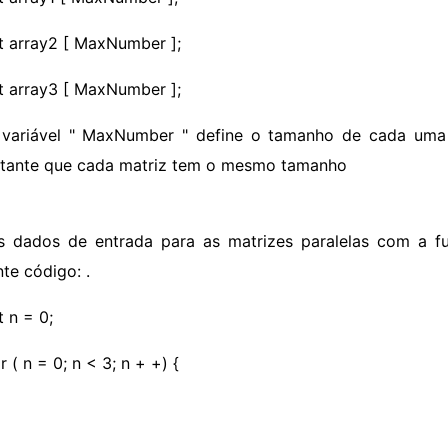
nt array2 [ MaxNumber ];
nt array3 [ MaxNumber ];
 variável " MaxNumber " define o tamanho de cada uma d
tante que cada matriz tem o mesmo tamanho
s dados de entrada para as matrizes paralelas com a fu
te código: .
t n = 0;
r ( n = 0; n < 3; n + +) {