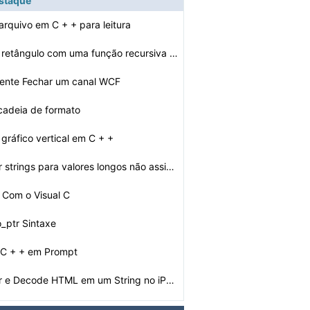
estaque
arquivo em C + + para leitura
Como fazer um retângulo com uma função recursiva em …
ente Fechar um canal WCF
 cadeia de formato
gráfico vertical em C + +
Como converter strings para valores longos não assinad…
 Com o Visual C
o_ptr Sintaxe
 C + + em Prompt
Como converter e Decode HTML em um String no iPhone