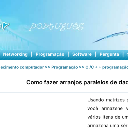
|
Networking
|
Programação
|
Software
|
Pergunta
|
ecimento computador
>>
Programação
>>
C /C + + programaçã
Como fazer arranjos paralelos de da
Usando matrizes 
você armazene 
vários itens de u
armazena uma séri