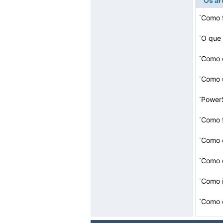
Os ar
·
Como 
·
O que 
·
Como o
·
Como 
·
PowerS
·
Como 
·
Como 
·
·
Como i
·
Como 