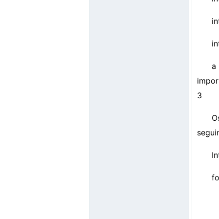
i
i
a
impor
3
O
seguin
In
fo