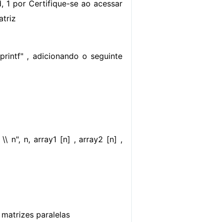
 d, 1 por Certifique-se ao acessar
atriz
rintf" , adicionando o seguinte
\ n", n, array1 [n] , array2 [n] ,
matrizes paralelas