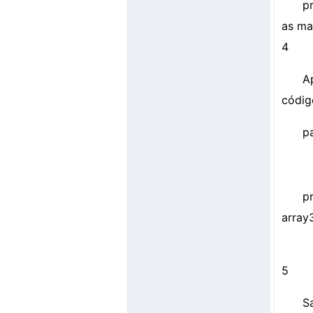
pr
as ma
4
A
código
pa
pr
array3
5
S