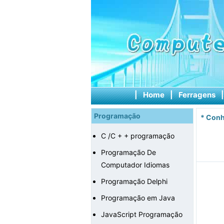
|
Home
|
Ferragens
Programação
*
Conh
C /C + + programação
Programação De
Computador Idiomas
Programação Delphi
Programação em Java
JavaScript Programação