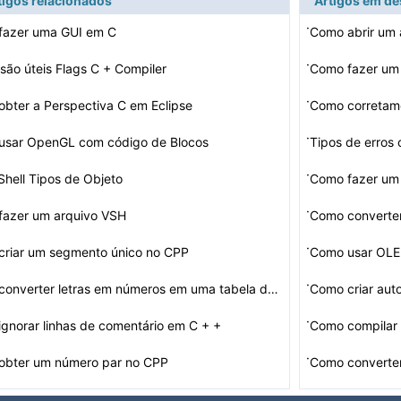
tigos relacionados
Artigos em d
·
fazer uma GUI em C
Como abrir um 
·
são úteis Flags C + Compiler
·
bter a Perspectiva C em Eclipse
Como corretam
·
usar OpenGL com código de Blocos
Tipos de erros
·
hell Tipos de Objeto
Como fazer um 
·
fazer um arquivo VSH
·
criar um segmento único no CPP
Como usar OLE
·
Como converter letras em números em uma tabela de Cord…
Como criar aut
·
gnorar linhas de comentário em C + +
Como compilar
·
obter um número par no CPP