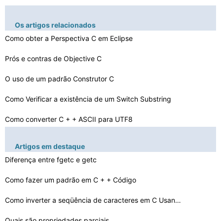
Os artigos relacionados
Como obter a Perspectiva C em Eclipse
Prós e contras de Objective C
O uso de um padrão Construtor C
Como Verificar a existência de um Switch Substring
Como converter C + + ASCII para UTF8
O que é um código C Fragmento
Artigos em destaque
Funções dinâmicas de chamar DLLs
Diferença entre fgetc e getc
Como usar uma função GetOpenFileName
Como fazer um padrão em C + + Código
Como obter um número par no CPP
Como inverter a seqüência de caracteres em C Usando A…
Quais são propriedades parciais
Como fazer um + + Bicho Programa Porteiro C mais expres…