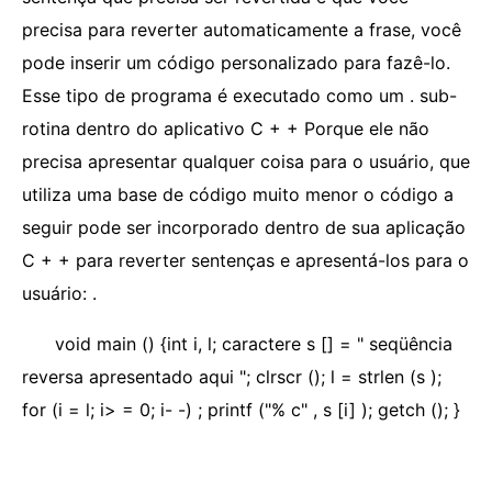
precisa para reverter automaticamente a frase, você
pode inserir um código personalizado para fazê-lo.
Esse tipo de programa é executado como um . sub-
rotina dentro do aplicativo C + + Porque ele não
precisa apresentar qualquer coisa para o usuário, que
utiliza uma base de código muito menor o código a
seguir pode ser incorporado dentro de sua aplicação
C + + para reverter sentenças e apresentá-los para o
usuário: .
void main () {int i, l; caractere s [] = " seqüência
reversa apresentado aqui "; clrscr (); l = strlen (s );
for (i = l; i> = 0; i- -) ; printf ("% c" , s [i] ); getch (); }