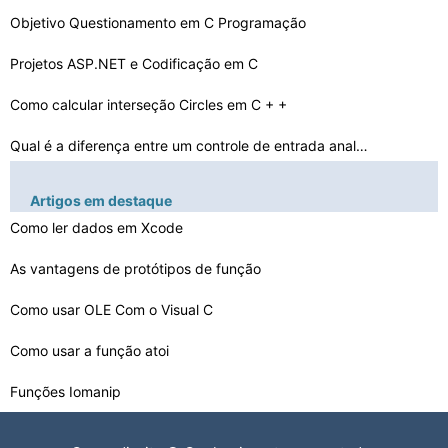
Objetivo Questionamento em C Programação
Projetos ASP.NET e Codificação em C
Como calcular interseção Circles em C + +
Qual é a diferença entre um controle de entrada analó…
Diferença entre fgetc e getc
Artigos em destaque
Como usar o Xcode
Como ler dados em Xcode
As vantagens de protótipos de função
Como fazer uma string em uma matriz de caracteres em C …
Escondendo C + + símbolos com Static Library
Como usar OLE Com o Visual C
Requisitos para um SDK iTouch
Como usar a função atoi
Funções Iomanip
Como gerar Aleatórias negativos e positivos inteiros e…