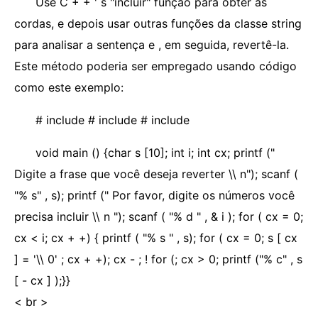
Use C + + ' s "incluir" função para obter as
cordas, e depois usar outras funções da classe string
para analisar a sentença e , em seguida, revertê-la.
Este método poderia ser empregado usando código
como este exemplo:
# include # include # include
void main () {char s [10]; int i; int cx; printf ("
Digite a frase que você deseja reverter \\ n"); scanf (
"% s" , s); printf (" Por favor, digite os números você
precisa incluir \\ n "); scanf ( "% d " , & i ); for ( cx = 0;
cx < i; cx + +) { printf ( "% s " , s); for ( cx = 0; s [ cx
] = '\\ 0' ; cx + +); cx - ; ! for (; cx > 0; printf ("% c" , s
[ - cx ] );}}
< br >