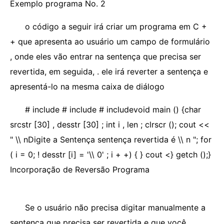
Exemplo programa No. 2
o código a seguir irá criar um programa em C +
+ que apresenta ao usuário um campo de formulário
, onde eles vão entrar na sentença que precisa ser
revertida, em seguida, . ele irá reverter a sentença e
apresentá-lo na mesma caixa de diálogo
# include # include # includevoid main () {char
srcstr [30] , desstr [30] ; int i , len ; clrscr (); cout <<
" \\ nDigite a Sentença sentença revertida é \\ n "; for
( i = 0; ! desstr [i] = '\\ 0' ; i + +) { } cout <} getch ();}
Incorporação de Reversão Programa
Se o usuário não precisa digitar manualmente a
sentença que precisa ser revertida e que você