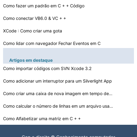
Como fazer um padrão em C + + Código
Como conectar VB6.0 & VC + +
XCode : Como criar uma gota
Como lidar com navegador Fechar Eventos em C
Como descobrir quais funções C estão disponíveis no…
Artigos em destaque
Como usar LINQ em WPF
Como importar códigos com SVN Xcode 3.2
Como usar o Vector3 Operador Ogre
Como adicionar um interruptor para um Silverlight App
Como passar uma String para abrir um ifstream
Como criar uma caixa de nova imagem em tempo de execuç…
Como fazer um projeto no Xcode A partir de uma pasta ex…
Como calcular o número de linhas em um arquivo usando …
Como Alfabetizar uma matriz em C + +
Como alterar Borland C + + Editar Telas