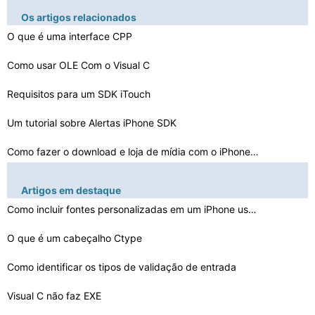
Os artigos relacionados
O que é uma interface CPP
Como usar OLE Com o Visual C
Requisitos para um SDK iTouch
Um tutorial sobre Alertas iPhone SDK
Como fazer o download e loja de mídia com o iPhone SDK…
As vantagens de protótipos de função
Artigos em destaque
Como enviar Teclar para Propriedades Active X
Como incluir fontes personalizadas em um iPhone usando …
Por que não posso ver minha Xcode iPhone
O que é um cabeçalho Ctype
Como alterar Borland C + + Editar Telas
Como identificar os tipos de validação de entrada
Como fazer Cin.Fail
Visual C não faz EXE