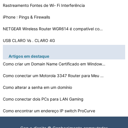
Rastreamento Fontes de Wi- Fi Interferência
iPhone : Pings & Firewalls
NETGEAR Wireless Router WGR614 é compatível com uma W…
USB CLARO Vs . CLARO 4G
No hardware Bluetooth foi detectado ou foi já em uso
Artigos em destaque
Falha ao abrir uma porta roteador com UPnP
Como criar um Domain Name Certificado em Windows XP
Explicação da grade Antenas
Como conectar um Motorola 3347 Router para Meu Computad…
Como alterar a senha em um domínio
Se a conexão sem fio é forte, por que o Internet Time…
Como conectar dois PCs para LAN Gaming
Transformar um Linksys WRT54G Em um extensor sem fio
Como encontrar um endereço IP switch ProCurve
Como redefinir Linksys ATA para os padrões de fábrica…