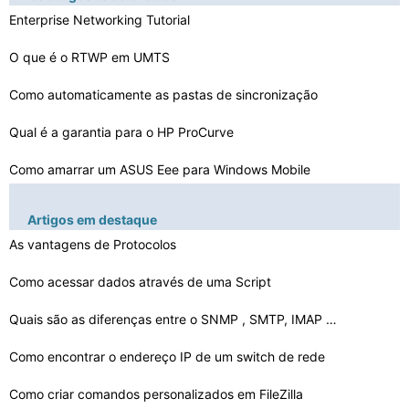
Enterprise Networking Tutorial
O que é o RTWP em UMTS
Como automaticamente as pastas de sincronização
Qual é a garantia para o HP ProCurve
Como amarrar um ASUS Eee para Windows Mobile
Como conectar um conversor de fibra
Artigos em destaque
As vantagens de Protocolos
Como configurar uma conexão Bluetooth em NB205 - N313
O que é uma Rede Local Único
Como acessar dados através de uma Script
Definir Virtual Host
Quais são as diferenças entre o SNMP , SMTP, IMAP e I…
Como conectar dois computadores para fazê-
Como encontrar o endereço IP de um switch de rede
los mais rá…
Como criar comandos personalizados em FileZilla