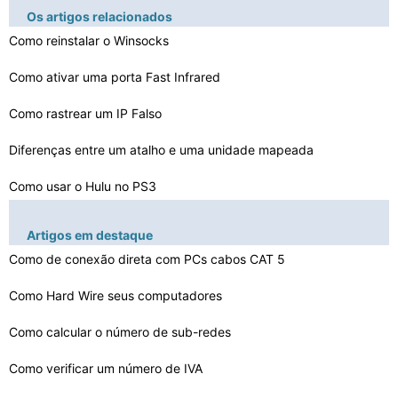
Os artigos relacionados
Como reinstalar o Winsocks
Como ativar uma porta Fast Infrared
Como rastrear um IP Falso
Diferenças entre um atalho e uma unidade mapeada
Como usar o Hulu no PS3
Como transferir Podcasts para um novo computador
Artigos em destaque
Como se conectar a um VNC remoto
Como de conexão direta com PCs cabos CAT 5
Como computadores fazer a diferença na vida diária
Como Hard Wire seus computadores
Como se conectar remotamente a um Norstar CICS
Como calcular o número de sub-redes
O que é o System Center Data Relato
Como verificar um número de IVA