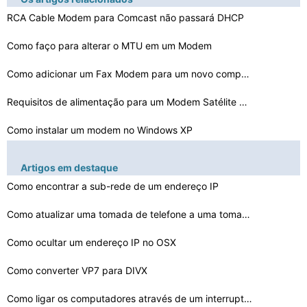
RCA Cable Modem para Comcast não passará DHCP
Como faço para alterar o MTU em um Modem
Como adicionar um Fax Modem para um novo computador
Requisitos de alimentação para um Modem Satélite Hug…
Como instalar um modem no Windows XP
Como instalar um modem interno em um computador desktop…
Artigos em destaque
Como detectar um driver Modem
Como encontrar a sub-rede de um endereço IP
Como comprar um Modem Usado
Como atualizar uma tomada de telefone a uma tomada de r…
Como configurar um modem USB Pantech 175
Como ocultar um endereço IP no OSX
Como converter VP7 para DIVX
Como obter uma conexão mais rápida com um modem de 56…
Como ligar os computadores através de um interruptor