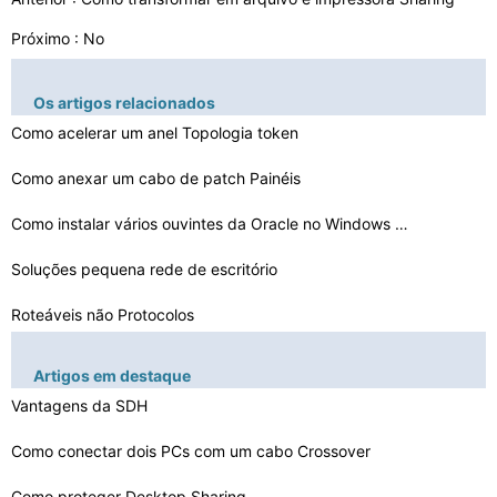
Próximo : No
Os artigos relacionados
Como acelerar um anel Topologia token
Como anexar um cabo de patch Painéis
Como instalar vários ouvintes da Oracle no Windows 200…
Soluções pequena rede de escritório
Roteáveis ​​não Protocolos
Os componentes principais do Exame CCNA
Artigos em destaque
Ferramentas de friso para Cat6
Vantagens da SDH
O que é um controlador USB Host Independente
Como conectar dois PCs com um cabo Crossover
Como proteger Desktop Sharing
Como instalar o Quicktime 7.50.61 com problemas de polí…