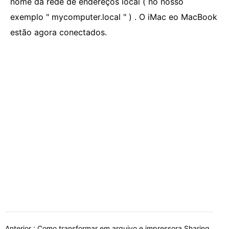
nome da rede de endereços local ( no nosso
exemplo " mycomputer.local " ) . O iMac eo MacBook
estão agora conectados.
Anterior :
Como transformar em arquivo e impressora Sharing