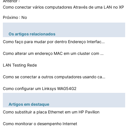
Anterior :
Como conectar vários computadores Através de uma LAN no XP
Próximo : No
Os artigos relacionados
Como faço para mudar por dentro Endereço Interface em…
Como alterar um endereço MAC em um cluster com balance…
LAN Testing Rede
Como se conectar a outros computadores usando cabos USB…
Como configurar um Linksys WAG54G2
Lista de servidores NTP
Artigos em destaque
O que é um SmartPort Cisco 2960
Como substituir a placa Ethernet em um HP Pavilion
Como fazer carga de rede Balanceadores Trabalho
Como monitorar o desempenho Internet