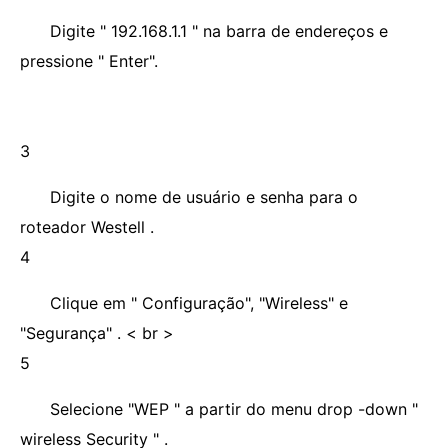
Digite " 192.168.1.1 " na barra de endereços e
pressione " Enter".
3
Digite o nome de usuário e senha para o
roteador Westell .
4
Clique em " Configuração", "Wireless" e
"Segurança" . < br >
5
Selecione "WEP " a partir do menu drop -down "
wireless Security " .