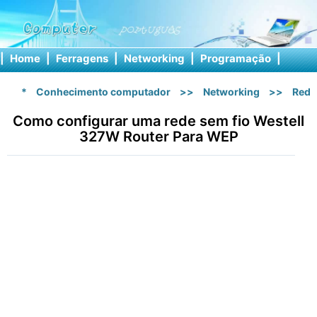
|
Home
|
Ferragens
|
Networking
|
Programação
|
Softw
*
Conhecimento computador
>>
Networking
>>
Rede
Como configurar uma rede sem fio Westell
327W Router Para WEP