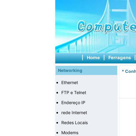
|
Home
|
Ferragens
Networking
*
Conh
Ethernet
FTP e Telnet
Endereço IP
rede Internet
Redes Locais
Modems