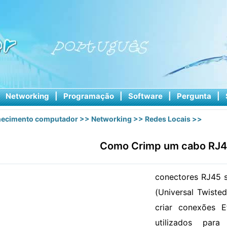
|
Networking
|
Programação
|
Software
|
Pergunta
|
ecimento computador
>>
Networking
>>
Redes Locais
>>
Como Crimp um cabo RJ
conectores RJ45 s
(Universal Twiste
criar conexões E
utilizados par