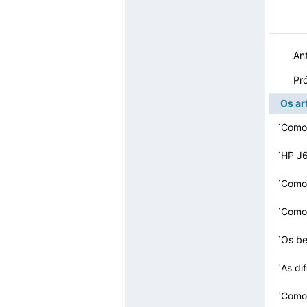
Ant
Pr
Os ar
·
Como 
·
HP J6
·
Como 
·
Como 
·
Os be
·
As d
·
Como 