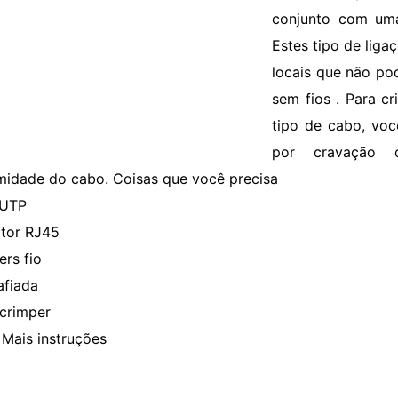
conjunto com uma
Estes tipo de liga
locais que não po
sem fios . Para c
tipo de cabo, voc
por cravação
midade do cabo. Coisas que você precisa
 UTP
tor RJ45
ers fio
afiada
crimper
Mais instruções