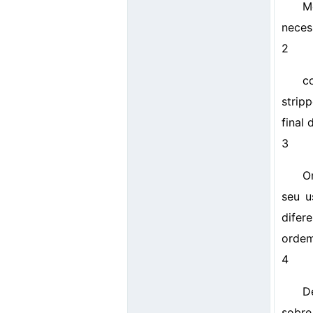
M
necess
2
c
strip
final 
3
O
seu u
difer
ordem
4
D
sobre