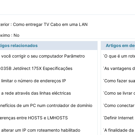
erior :
Como entregar TV Cabo em uma LAN
óximo : No
tigos relacionados
Artigos em d
·
você corrigir o seu computador Parâmetro
O que é um rot
·
035B Jetdirect 175X Especificações
As vantagens 
·
limitar o número de endereços IP
Como fazer sua
·
a rede através das linhas eléctricas
Como se livrar 
·
nefícios de um PC num controlador de domínio
Como conectar
L…
·
iferenças entre HOSTS e LMHOSTS
Definir Internet
·
alterar um IP com roteamento habilitado
A finalidade d