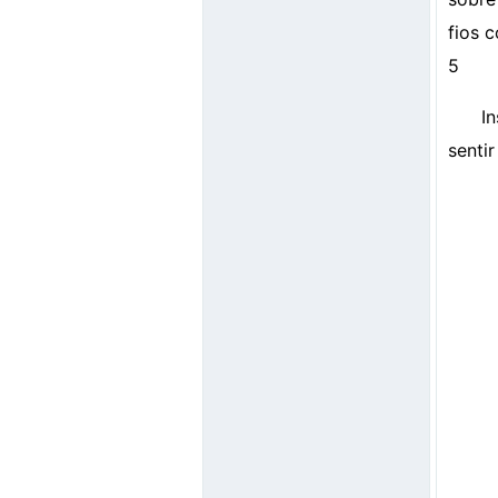
fios 
5
I
senti