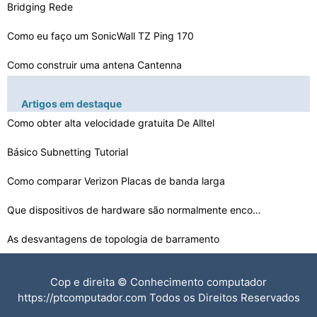
Bridging Rede
Como eu faço um SonicWall TZ Ping 170
Como construir uma antena Cantenna
Como converter 256 para binário
Artigos em destaque
Como Usar Um Dial Up para dois computadores
Como obter alta velocidade gratuita De Alltel
Como conectar um Hub para um PC com um cabo
Básico Subnetting Tutorial
Como Entre para RoadRunner
Como comparar Verizon Placas de banda larga
Que dispositivos de hardware são normalmente encontrad…
Como faço para configurar e configurar um VoIP Call Ce…
As desvantagens de topologia de barramento
Windows XP Rede Solução de problemas de conexão
Cop e direita © Conhecimento computador
Como fazer upload de arquivos de música de graça
https://ptcomputador.com Todos os Direitos Reservados