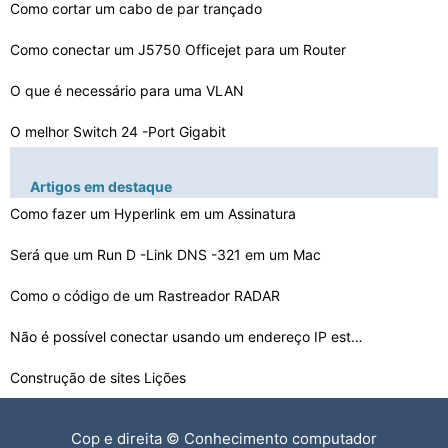
Como cortar um cabo de par trançado
Como conectar um J5750 Officejet para um Router
O que é necessário para uma VLAN
O melhor Switch 24 -Port Gigabit
Como configurar e vincular um diretório TMP
Artigos em destaque
Como fazer um Hyperlink em um Assinatura
Quais são os prós e contras de usar uma topologia de …
Como obter NAT em ​​um Speedtouch ST- 780WLT
Será que um Run D -Link DNS -321 em um Mac
Definição de ISATAP
Como o código de um Rastreador RADAR
A mudança de um roteador para VLAN
Não é possível conectar usando um endereço IP está…
Construção de sites Lições
Como instalar um fio Lynksys Router
Cop e direita © Conhecimento computador