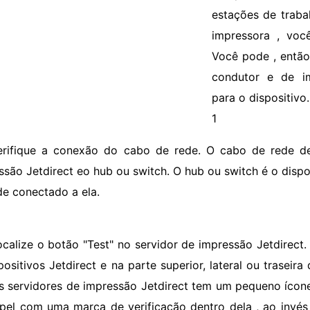
estações de traba
impressora , voc
Você pode , então
condutor e de im
para o dispositivo.
1
erifique a conexão do cabo de rede. O cabo de rede de
ssão Jetdirect eo hub ou switch. O hub ou switch é o dis
de conectado a ela.
ocalize o botão "Test" no servidor de impressão Jetdirect.
positivos Jetdirect e na parte superior, lateral ou traseir
s servidores de impressão Jetdirect tem um pequeno íco
pel com uma marca de verificação dentro dela , ao invés 