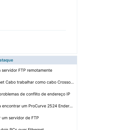
estaque
m servidor FTP remotamente
Pode um Ethernet Cabo trabalhar como cabo Crossover
problemas de conflito de endereço IP
Como faço para encontrar um ProCurve 2524 Endereço IP…
 um servidor de FTP
dois PCs over Ethernet