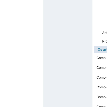
Ant
Pr
Os ar
·
Como 
·
·
Como e
·
Como d
·
Como e
·
Como b