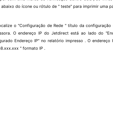
 abaixo do ícone ou rótulo de " teste" para imprimir uma pá
ocalize o "Configuração de Rede " título da configuração 
ssora. O endereço IP do Jetdirect está ao lado do "End
gurado Endereço IP" no relatório impresso . O endereço I
8.xxx.xxx " formato IP .