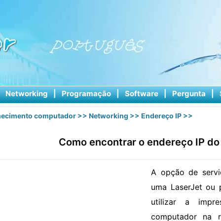
|
Networking
|
Programação
|
Software
|
Pergunta
|
ecimento computador
>>
Networking
>>
Endereço IP
>>
Como encontrar o endereço IP do 
A opção de servi
uma LaserJet ou p
utilizar a impr
computador na r