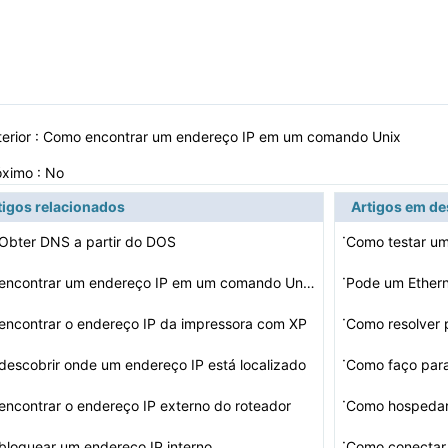
erior :
Como encontrar um endereço IP em um comando Unix
óximo : No
tigos relacionados
Artigos em d
·
Obter DNS a partir do DOS
Como testar u
·
Como encontrar um endereço IP em um comando Unix
·
ncontrar o endereço IP da impressora com XP
Como resolver 
·
escobrir onde um endereço IP está localizado
·
ncontrar o endereço IP externo do roteador
Como hospedar
·
loquear um endereço IP interno
Como conectar 