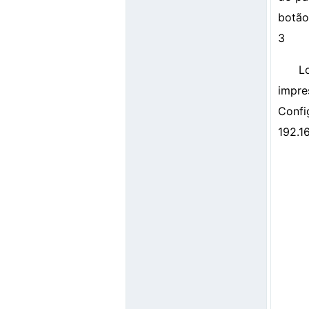
botão
3
L
impre
Confi
192.16