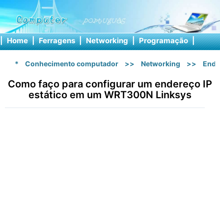
|
Home
|
Ferragens
|
Networking
|
Programação
|
Softw
*
Conhecimento computador
>>
Networking
>>
Ende
Como faço para configurar um endereço IP
estático em um WRT300N Linksys