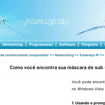
|
Networking
|
Programação
|
Software
|
Pergunta
|
 de conhecimento computador
>>
Networking
>>
Endereço IP
>> 
Como você encontra sua máscara de sub -
Você pode encontr
no Windows Vista 
1. Usando o prom