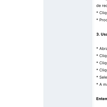
de red
* Cli
* Pro
3. Us
* Abr
* Cli
* Cli
* Cli
* Sel
* A m
Enten