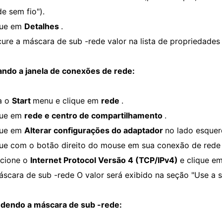
e sem fio").
que em
Detalhes
.
cure a máscara de sub -rede
valor na lista de propriedades
ando a janela de conexões de rede:
a o
Start
menu e clique em
rede
.
que em
rede e centro de compartilhamento
.
que em
Alterar configurações do adaptador
no lado esquer
que com o botão direito do mouse em sua conexão de rede 
ecione o
Internet Protocol Versão 4 (TCP/IPv4)
e clique e
áscara de sub -rede
O valor será exibido na seção "Use a s
dendo a máscara de sub -rede: