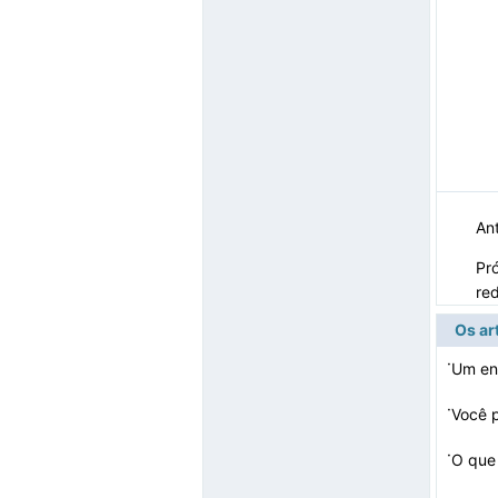
Ant
Pr
re
Os ar
·
Um en
·
Você p
·
O que 