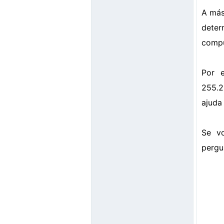
A más
deter
compu
Por 
255.2
ajuda
Se vo
pergu