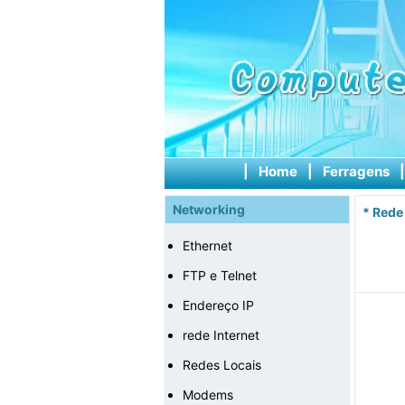
|
Home
|
Ferragens
Networking
*
Rede
Ethernet
FTP e Telnet
Endereço IP
rede Internet
Redes Locais
Modems