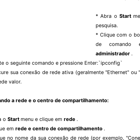
* Abra o
Start
me
pesquisa.
* Clique com o bo
de comando
administrador
.
ite o seguinte comando e pressione Enter:`ipconfig`
cure sua conexão de rede ativa (geralmente "Ethernet" ou 
rede
valor.
ando a rede e o centro de compartilhamento:
a o
Start
menu e clique em
rede
.
que em
rede e centro de compartilhamento
.
que no nome da sua conexão de rede (por exemplo, "Cone