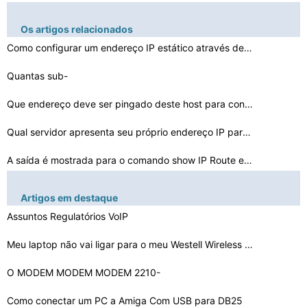
Os artigos relacionados
Como configurar um endereço IP estático através de u…
Quantas sub-
redes são criadas no host ip 195.70.16.93?…
Que endereço deve ser pingado deste host para confirma…
Qual servidor apresenta seu próprio endereço IP para …
A saída é mostrada para o comando show IP Route execu…
Como ocultar a localização exata de um endereço de I…
Artigos em destaque
Assuntos Regulatórios VoIP
Quantas redes e endereços estão disponíveis para end…
Qual é o endereço atual?
Meu laptop não vai ligar para o meu Westell Wireless R…
Qual é a informação contida no cabeçalho IP?
O MODEM MODEM MODEM 2210-
02 tem roteadores sem fio?
Como configurar seu endereço IP
Como conectar um PC a Amiga Com USB para DB25