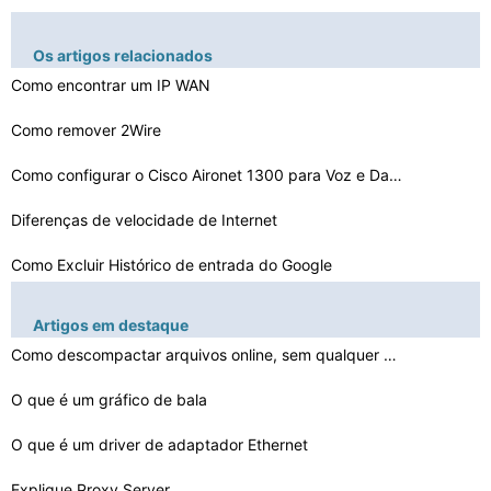
Os artigos relacionados
Como encontrar um IP WAN
Como remover 2Wire
Como configurar o Cisco Aironet 1300 para Voz e Dados
Diferenças de velocidade de Internet
Como Excluir Histórico de entrada do Google
Como se conectar a um dispositivo dentro de uma rede pr…
Artigos em destaque
Como conectar um PC a Tandberg
Como descompactar arquivos online, sem qualquer Softwar…
O que faz os cookies do computador do termo médio
O que é um gráfico de bala
Tipos de conexão IP estáticos
O que é um driver de adaptador Ethernet
Como exibir excluídos Facebook Messages
Explique Proxy Server