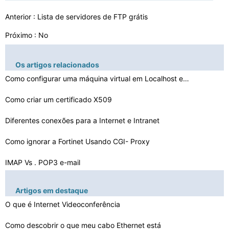
Anterior :
Lista de servidores de FTP grátis
Próximo : No
Os artigos relacionados
Como configurar uma máquina virtual em Localhost em Ap…
Como criar um certificado X509
Diferentes conexões para a Internet e Intranet
Como ignorar a Fortinet Usando CGI- Proxy
IMAP Vs . POP3 e-mail
O que é Peer to Peer Protocol
Artigos em destaque
Como fazer um sub-domínio
O que é Internet Videoconferência
Maneiras de se conectar à Internet sem a linha telefô…
Como descobrir o que meu cabo Ethernet está