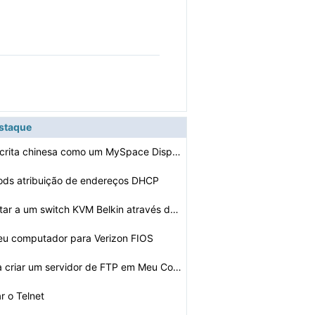
estaque
Como usar a escrita chinesa como um MySpace Display Nam…
ods atribuição de endereços DHCP
Como se conectar a um switch KVM Belkin através de um …
eu computador para Verizon FIOS
Como faço para criar um servidor de FTP em Meu Computa…
r o Telnet