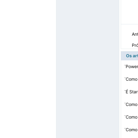
Ant
Pr
Os ar
·
Power
·
Como 
·
É Star
·
Como 
·
Como 
·
Como 