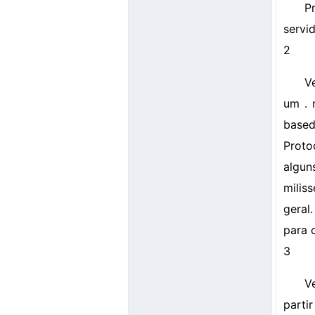
P
servi
2
V
um . 
based
Proto
algun
milis
geral
para 
3
Ve
parti