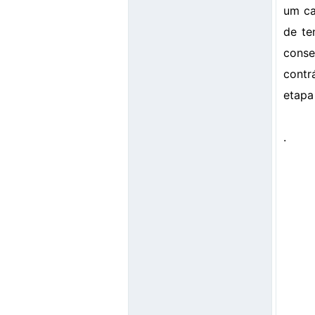
um ca
de te
conse
contr
etapa
.