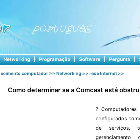
|
Networking
|
Programação
|
Software
|
Pergunta
|
ecimento computador
>>
Networking
>>
rede Internet
>>
Como determinar se a Comcast está obstrui
? Computadores 
configurados como
de serviços, 
gerenciamento