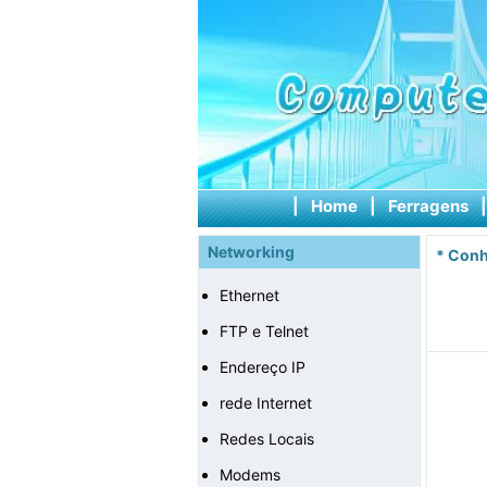
|
Home
|
Ferragens
Networking
*
Conh
Ethernet
FTP e Telnet
Endereço IP
rede Internet
Redes Locais
Modems