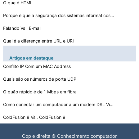
O que é HTML
Porque é que a segurança dos sistemas informáticos I…
Falando Vs . E-mail
Qual é a diferença entre URL e URI
Como adicionar Petições on Facebook
Artigos em destaque
Como criar um cabeçalho para Blogspot
Conflito IP Com um MAC Address
Como fazer um endereço HTML link para um mapa
Quais são os números de porta UDP
Como calcular o SSAS
O quão rápido é de 1 Mbps em fibra
Facebook Tagging Etiqueta
Como conectar um computador a um modem DSL Via Ethernet…
ColdFusion 8 Vs . ColdFusion 9
Problemas com nomes de domínio chinês , a latência e…
Cop e direita © Conhecimento computador