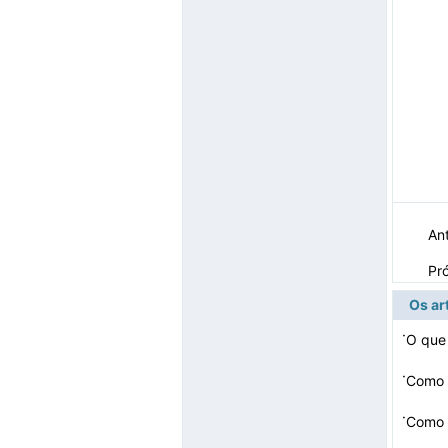
Ant
Pr
Os ar
·
O que
·
Como 
·
Como r