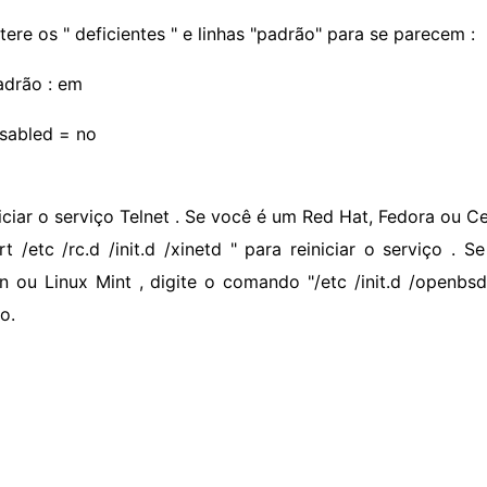
tere os " deficientes " e linhas "padrão" para se parecem :
adrão : em
isabled = no
niciar o serviço Telnet . Se você é um Red Hat, Fedora ou 
art /etc /rc.d /init.d /xinetd " para reiniciar o serviço 
n ou Linux Mint , digite o comando "/etc /init.d /openbsd 
o.