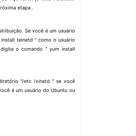
róxima etapa .
istribuição. Se você é um usuário
install telnetd " como o usuário
digite o comando " yum install
retório "/etc /xinetd " se você
 você é um usuário do Ubuntu ou