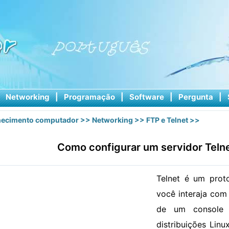
|
Networking
|
Programação
|
Software
|
Pergunta
|
ecimento computador
>>
Networking
>>
FTP e Telnet
>>
Como configurar um servidor Telne
Telnet é um prot
você interaja co
de um console 
distribuições Lin