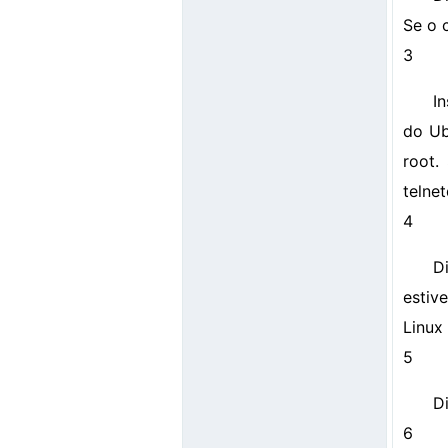
Se o 
3
I
do Ub
root.
telne
4
D
estiv
Linux
5
Di
6