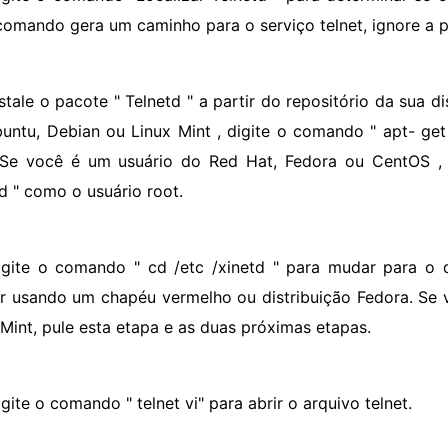
comando gera um caminho para o serviço telnet, ignore a p
nstale o pacote " Telnetd " a partir do repositório da sua d
untu, Debian ou Linux Mint , digite o comando " apt- get 
 Se você é um usuário do Red Hat, Fedora ou CentOS , 
td " como o usuário root.
igite o comando " cd /etc /xinetd " para mudar para o di
er usando um chapéu vermelho ou distribuição Fedora. Se
 Mint, pule esta etapa e as duas próximas etapas.
gite o comando " telnet vi" para abrir o arquivo telnet.