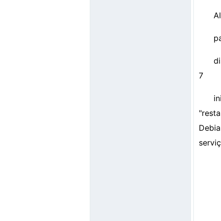
Al
p
d
7
i
"rest
Debia
serviç