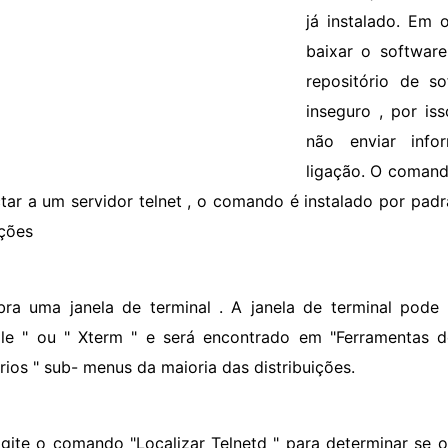
já instalado. Em 
baixar o software
repositório de s
inseguro , por is
não enviar info
ligação. O comand
tar a um servidor telnet , o comando é instalado por padrã
uções
bra uma janela de terminal . A janela de terminal pode 
le " ou " Xterm " e será encontrado em "Ferramentas do
ários " sub- menus da maioria das distribuições.
igite o comando "Localizar Telnetd " para determinar se o 