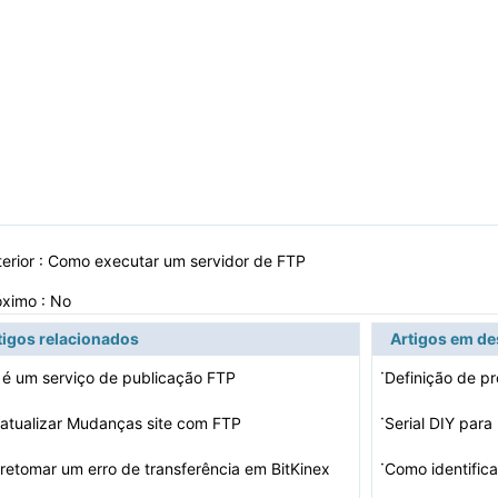
erior :
Como executar um servidor de FTP
óximo : No
tigos relacionados
Artigos em d
·
 é um serviço de publicação FTP
Definição de p
·
atualizar Mudanças site com FTP
Serial DIY para
·
etomar um erro de transferência em BitKinex
Como identific