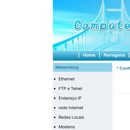
|
Home
|
Ferragens
Networking
*
Conh
Ethernet
FTP e Telnet
Endereço IP
rede Internet
Redes Locais
Modems