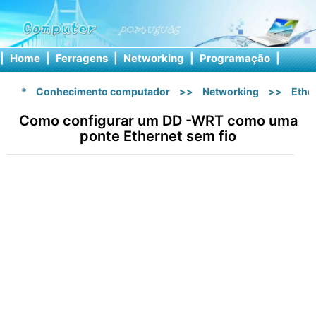
|
Home
|
Ferragens
|
Networking
|
Programação
|
Softw
*
Conhecimento computador
>>
Networking
>>
Ethe
Como configurar um DD -WRT como uma
ponte Ethernet sem fio