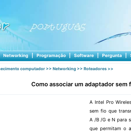
|
Networking
|
Programação
|
Software
|
Pergunta
|
ecimento computador
>>
Networking
>>
Roteadores
>>
Como associar um adaptador sem fi
A Intel Pro Wirel
sem fio que trans
A /B /G e N para s
que permitam o ac