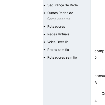
Segurança de Rede
Outros Redes de
Computadores
Roteadores
Redes Virtuais
Voice Over IP
Redes sem fio
compu
Roteadores sem fio
2
L
consu
3
C
4