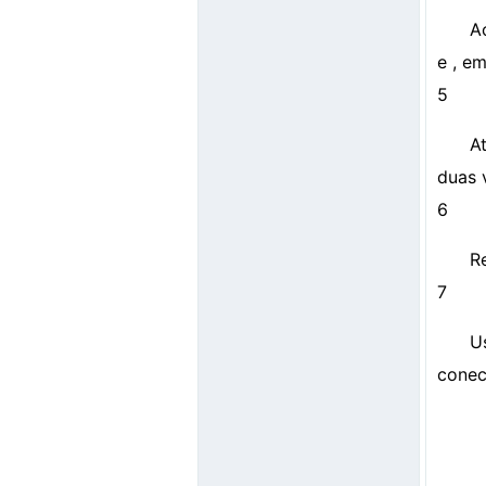
Ac
e , em
5
A
duas 
6
R
7
U
conect