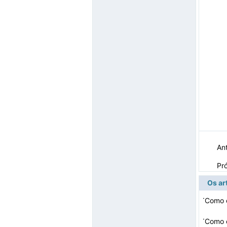
Ant
Pr
Os ar
·
Como e
·