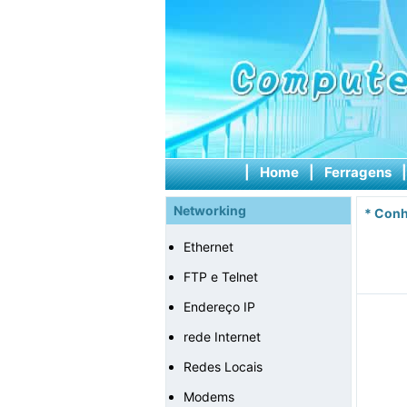
|
Home
|
Ferragens
Networking
*
Conh
Ethernet
FTP e Telnet
Endereço IP
rede Internet
Redes Locais
Modems