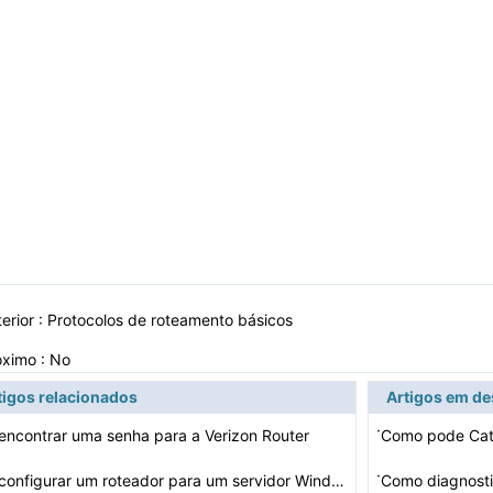
erior :
Protocolos de roteamento básicos
óximo : No
tigos relacionados
Artigos em d
·
ncontrar uma senha para a Verizon Router
Como pode Cat5
·
Como configurar um roteador para um servidor Windows Ho…
Como diagnosti