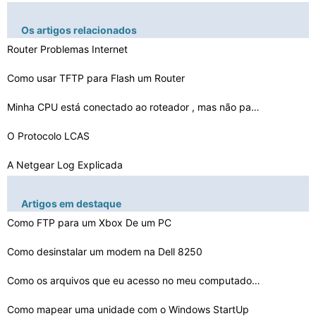
Os artigos relacionados
Router Problemas Internet
Como usar TFTP para Flash um Router
Minha CPU está conectado ao roteador , mas não para a…
O Protocolo LCAS
A Netgear Log Explicada
Como fazer etiquetas minúsculas
Artigos em destaque
Como FTP para um Xbox De um PC
Boa velocidade de transferência de dados para Router
Como desinstalar um modem na Dell 8250
Como abrir uma porta para uma câmera Netgear Linksys W…
Como ligar mais de um roteador em casa
Como os arquivos que eu acesso no meu computador de out…
Como instalar um roteador Netgear Com Cox Cable
Como mapear uma unidade com o Windows StartUp