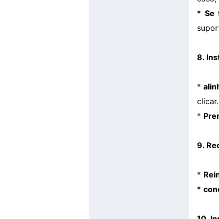
*
Se 
supor
8. In
*
alin
clicar.
*
Pre
9. Re
*
Rein
*
con
10. In