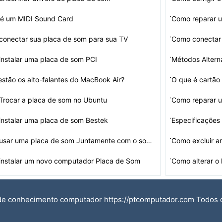
·
 é um MIDI Sound Card
Como reparar u
·
onectar sua placa de som para sua TV
Como conectar
·
nstalar uma placa de som PCI
Métodos Altern
·
stão os alto-falantes do MacBook Air?
O que é cartão
·
rocar a placa de som no Ubuntu
Como reparar 
·
nstalar uma placa de som Bestek
Especificações
·
usar uma placa de som Juntamente com o som on-
Como excluir a
·
instalar um novo computador Placa de Som
Como alterar o 
de conhecimento computador https://ptcomputador.com Todos 