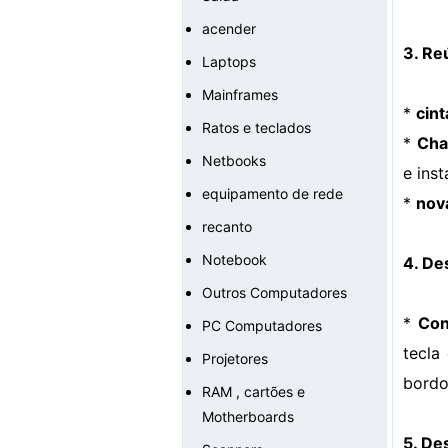
acender
3. Re
Laptops
Mainframes
*
cint
Ratos e teclados
*
Cha
Netbooks
e inst
equipamento de rede
*
nov
recanto
Notebook
4. De
Outros Computadores
*
Con
PC Computadores
tecla
Projetores
bordo
RAM , cartões e
Motherboards
5. De