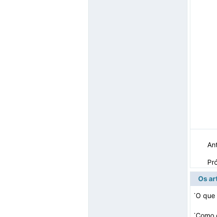
Ant
Pr
Os ar
·
O que
·
Como e