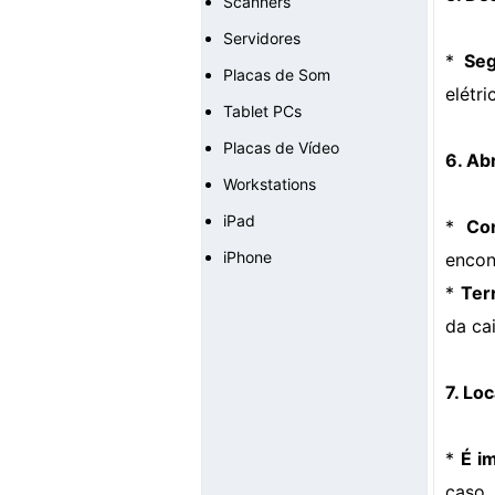
Scanners
Servidores
*
Seg
Placas de Som
elétri
Tablet PCs
Placas de Vídeo
6. Ab
Workstations
iPad
*
Co
iPhone
encon
*
Ter
da ca
7. Lo
*
É i
caso,