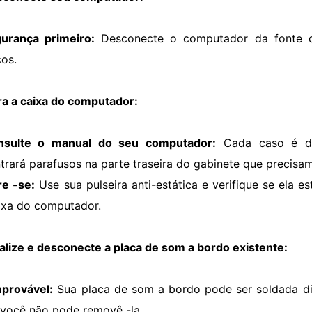
urança primeiro:
Desconecte o computador da fonte de
cos.
ra a caixa do computador:
nsulte o manual do seu computador:
Cada caso é dif
trará parafusos na parte traseira do gabinete que precisa
re -se:
Use sua pulseira anti-estática e verifique se ela 
ixa do computador.
calize e desconecte a placa de som a bordo existente:
mprovável:
Sua placa de som a bordo pode ser soldada di
 você não pode removê -la.