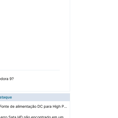
edora 9?
estaque
Como Mudar a Fonte de alimentação DC para High Power
Como corrigir o erro Sata HD não encontrado em um Dell…