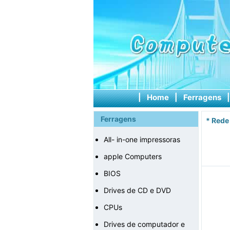
|
Home
|
Ferragens
Ferragens
*
Rede
All- in-one impressoras
apple Computers
BIOS
Drives de CD e DVD
CPUs
Drives de computador e