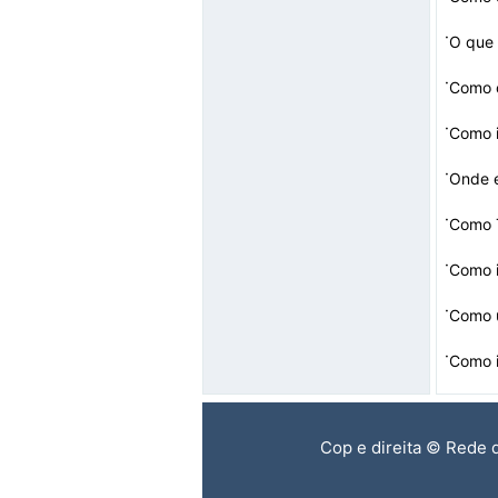
·
O que
·
Como c
·
Como i
·
Onde e
·
Como T
·
Como i
·
Como 
boar…
·
Como 
Cop e direita © Rede 