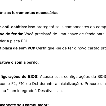
úna as ferramentas necessárias:
a anti-estática:
Isso protegerá seus componentes do comput
ve de fenda:
Você precisará de uma chave de fenda para
alar a placa PCI.
a placa de som PCI:
Certifique -se de ter o novo cartão pr
sative o som a bordo:
figurações do BIOS:
Acesse suas configurações de BIOS
 como F2, F10 ou Del durante a inicialização). Procure u
 ou "som integrado". Desative isso.
sconecte seu computador: