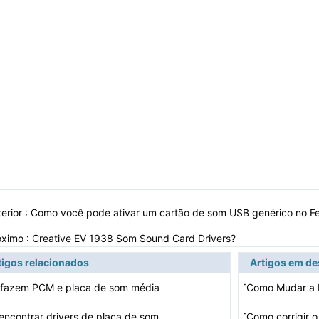
erior :
Como você pode ativar um cartão de som USB genérico no F
óximo :
Creative EV 1938 Som Sound Card Drivers?
tigos relacionados
Artigos em d
·
 fazem PCM e placa de som média
·
ncontrar drivers de placa de som