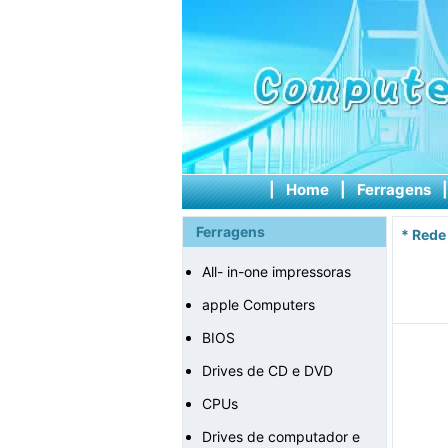
|
Home
|
Ferragens
Ferragens
*
Rede
All- in-one impressoras
apple Computers
BIOS
Drives de CD e DVD
CPUs
Drives de computador e