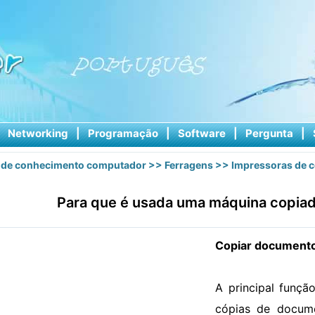
|
Networking
|
Programação
|
Software
|
Pergunta
|
 de conhecimento computador
>>
Ferragens
>>
Impressoras de 
Para que é usada uma máquina copiad
Copiar document
A principal funçã
cópias de documen