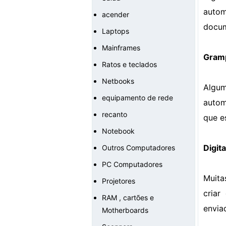
autom
acender
docum
Laptops
Mainframes
Gram
Ratos e teclados
Netbooks
Algu
equipamento de rede
autom
recanto
que e
Notebook
Digit
Outros Computadores
PC Computadores
Muita
Projetores
cria
RAM , cartões e
envia
Motherboards