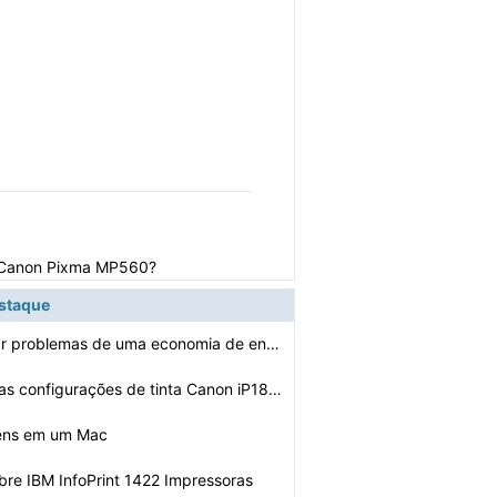
ra Canon Pixma MP560?
estaque
Como solucionar problemas de uma economia de energia To…
Como redefinir as configurações de tinta Canon iP1800…
fens em um Mac
bre IBM InfoPrint 1422 Impressoras