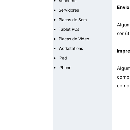
Scanners
Envio
Servidores
Placas de Som
Algum
Tablet PCs
ser ú
Placas de Vídeo
Workstations
Impr
iPad
iPhone
Algu
compu
compu