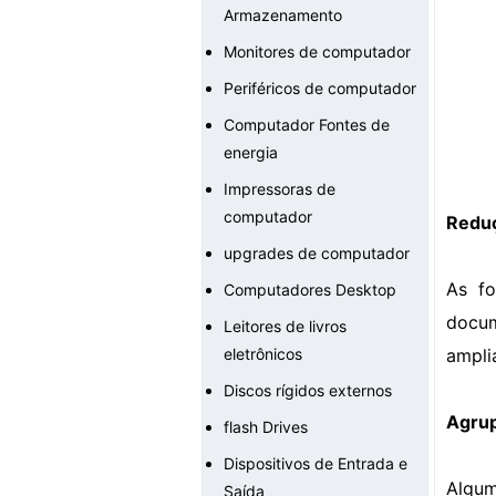
Armazenamento
Monitores de computador
Periféricos de computador
Computador Fontes de
energia
Impressoras de
computador
Reduç
upgrades de computador
As f
Computadores Desktop
docum
Leitores de livros
eletrônicos
ampli
Discos rígidos externos
Agru
flash Drives
Dispositivos de Entrada e
Algu
Saída