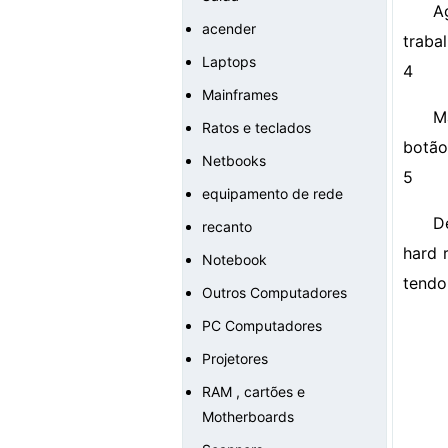
A
acender
trabal
Laptops
4
Mainframes
M
Ratos e teclados
botão
Netbooks
5
equipamento de rede
D
recanto
hard 
Notebook
tendo
Outros Computadores
PC Computadores
Projetores
RAM , cartões e
Motherboards