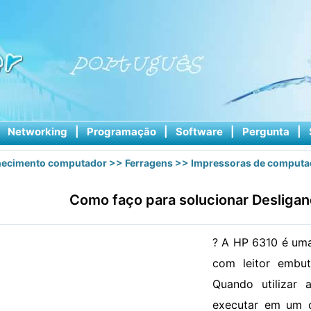
|
Networking
|
Programação
|
Software
|
Pergunta
|
ecimento computador
>>
Ferragens
>>
Impressoras de computa
Como faço para solucionar Desliga
? A HP 6310 é uma
com leitor embut
Quando utilizar
executar em um o