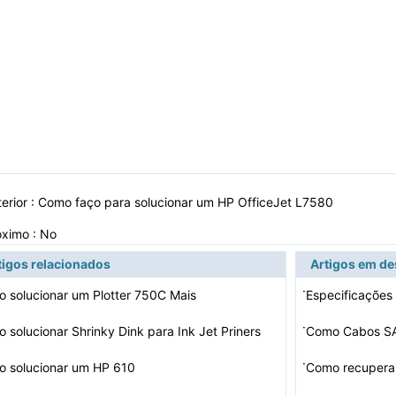
erior :
Como faço para solucionar um HP OfficeJet L7580
óximo : No
tigos relacionados
Artigos em d
·
 solucionar um Plotter 750C Mais
Especificações
·
 solucionar Shrinky Dink para Ink Jet Priners
Como Cabos SA
·
 solucionar um HP 610