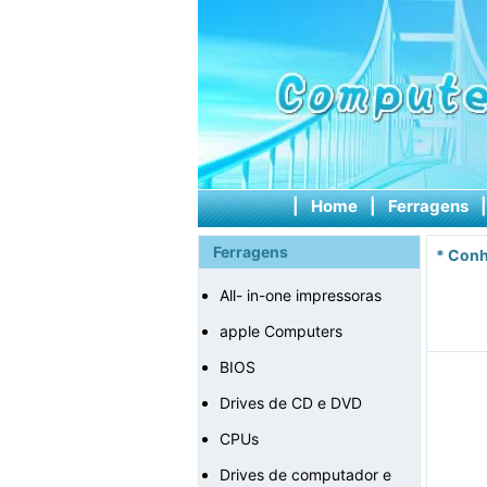
|
Home
|
Ferragens
Ferragens
*
Conh
All- in-one impressoras
apple Computers
BIOS
Drives de CD e DVD
CPUs
Drives de computador e