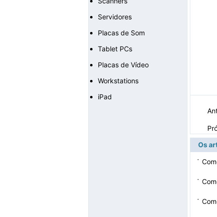
Scanners
Servidores
Placas de Som
Tablet PCs
Placas de Vídeo
Workstations
iPad
Ant
Pr
Os ar
·
Como
·
Como
·
Como