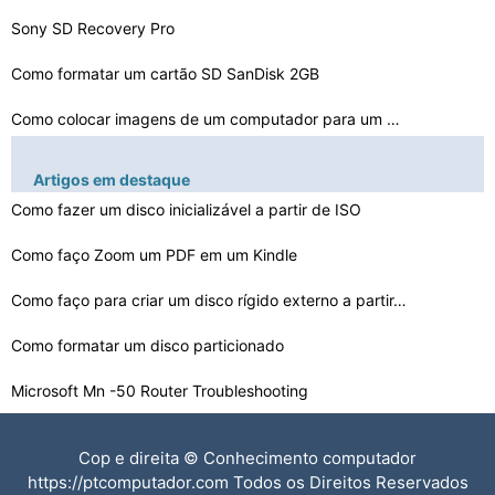
Sony SD Recovery Pro
Como formatar um cartão SD SanDisk 2GB
Como colocar imagens de um computador para um CD /DVD
Como substituir um disco rígido em um Compaq Presario …
Artigos em destaque
Como fazer um disco inicializável a partir de ISO
Como Fazer um Memory Stick deter mais de Capacidade
Como particionar Memória Virtual
Como faço Zoom um PDF em um Kindle
Como fomat um disco CD -R antes de gravar on It
Como faço para criar um disco rígido externo a partir…
Como formatar um disco particionado
Como usar um disco rígido não formatado em uma caixa …
Microsoft Mn -50 Router Troubleshooting
Como instalar o Fedora a partir de um Flash Drive
Cop e direita © Conhecimento computador
Como remover um Power Mac G5 de unidade óptica
https://ptcomputador.com Todos os Direitos Reservados